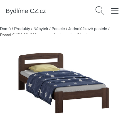
Bydlíme CZ.cz
Vyhledávání
Domů
/
Produkty
/
Nábytek
/
Postele
/
Jednolůžkové postele
/
Postel SARA 90x200cm z masivu borovice Ořech