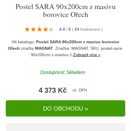
Postel SARA 90x200cm z masivu
borovice Ořech
4.4
/
5
(
24
hodnocení
)
Hit katalogu:
Postel SARA 90x200cm z masivu borovice
Ořech
značky
MAGNAT
. Značka:
MAGNAT
. SKU: postel-sara-
90x200cm-z-masivu-1
Zobrazit více »
Dostupnost:
Skladem
4 373 Kč
vč. DPH
DO OBCHODU »