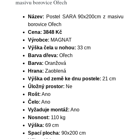
masivu borovice Ořech
Název:
Postel SARA 90x200cm z masivu
borovice Ořech
Cena:
3848 Kč
Výrobce:
MAGNAT
Výška čela u nohou:
33 cm
Barva dřeva:
Ořech
Barva:
Oranžová
Hrana:
Zaoblená
Výška od země ke dnu postele:
21 cm
Úložný prostor:
Ne
Rošt:
Ano
Čelo:
Ano
Vyžaduje montáž:
Ano
Nosnost:
110 kg
Výška:
69 cm
Spací plocha:
90x200 cm