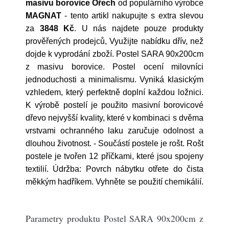
masivu borovice Ořech
od populárního výrobce
MAGNAT
- tento artikl nakupujte s extra slevou
za
3848 Kč
. U nás najdete pouze produkty
prověřených prodejců, Využijte nabídku dřív, než
dojde k vyprodání zboží. Postel SARA 90x200cm
z masivu borovice. Postel ocení milovníci
jednoduchosti a minimalismu. Vyniká klasickým
vzhledem, který perfektně doplní každou ložnici.
K výrobě postelí je použito masivní borovicové
dřevo nejvyšší kvality, které v kombinaci s dvěma
vrstvami ochranného laku zaručuje odolnost a
dlouhou životnost. - Součástí postele je rošt. Rošt
postele je tvořen 12 příčkami, které jsou spojeny
textilií. Údržba: Povrch nábytku otřete do čista
měkkým hadříkem. Vyhněte se použití chemikálií.
Parametry produktu Postel SARA 90x200cm z