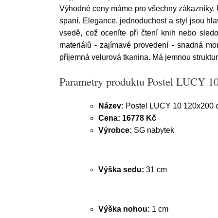
Výhodné ceny máme pro všechny zákazníky. U
spaní. Elegance, jednoduchost a styl jsou h
vsedě, což oceníte při čtení knih nebo sledov
materiálů - zajímavé provedení - snadná mon
příjemná velurová tkanina. Má jemnou struktur
Parametry produktu Postel LUCY 1
Název:
Postel LUCY 10 120x200
Cena:
16778 Kč
Výrobce:
SG nabytek
Výška sedu:
31 cm
Výška nohou:
1 cm