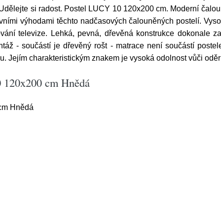
dělejte si radost. Postel LUCY 10 120x200 cm. Moderní čal
lavními výhodami těchto nadčasových čalouněných postelí. Vys
ání televize. Lehká, pevná, dřevěná konstrukce dokonale zajiš
táž - součástí je dřevěný rošt - matrace není součástí postel
u. Jejím charakteristickým znakem je vysoká odolnost vůči oděr
0 120x200 cm Hnědá
 cm Hnědá