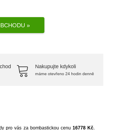
BCHODU »
bchod
Nakupujte kdykoli
máme otevřeno 24 hodin denně
 tady pro vás za bombastickou cenu
16778 Kč
.