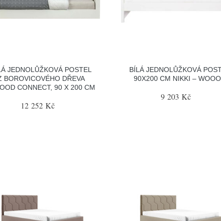
LÁ JEDNOLŮŽKOVÁ POSTEL
BÍLÁ JEDNOLŮŽKOVÁ POS
Z BOROVICOVÉHO DŘEVA
90X200 CM NIKKI – WOO
OD CONNECT, 90 X 200 CM
9 203 Kč
12 252 Kč