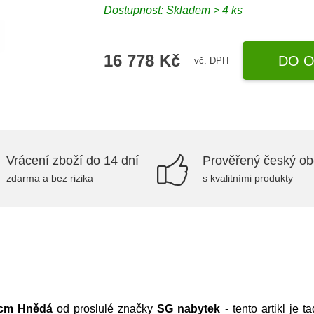
Dostupnost:
Skladem > 4 ks
16 778 Kč
DO O
vč. DPH
Vrácení zboží do 14 dní
Prověřený český o
zdarma a bez rizika
s kvalitními produkty
 cm Hnědá
od proslulé značky
SG nabytek
- tento artikl je