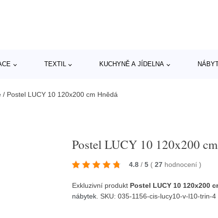
ACE
TEXTIL
KUCHYNĚ A JÍDELNA
NÁBY
e
/
Postel LUCY 10 120x200 cm Hnědá
Postel LUCY 10 120x200 cm
4.8
/
5
(
27
hodnocení
)
Exkluzivní produkt
Postel LUCY 10 120x200 
nábytek
. SKU: 035-1156-cis-lucy10-v-l10-trin-