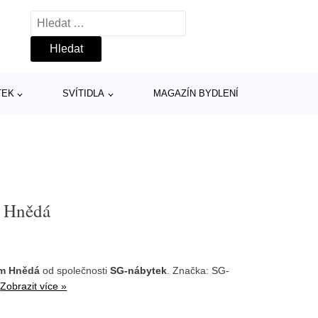
Vyhledávání
TEK
SVÍTIDLA
MAGAZÍN BYDLENÍ
 Hnědá
cm Hnědá
od společnosti
SG-nábytek
. Značka:
SG-
4
Zobrazit více »