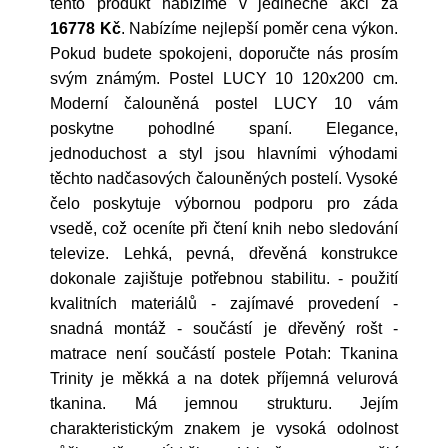
tento produkt nabízíme v jedinečné akci za
16778 Kč
. Nabízíme nejlepší poměr cena výkon.
Pokud budete spokojeni, doporučte nás prosím
svým známým. Postel LUCY 10 120x200 cm.
Moderní čalouněná postel LUCY 10 vám
poskytne pohodlné spaní. Elegance,
jednoduchost a styl jsou hlavními výhodami
těchto nadčasových čalouněných postelí. Vysoké
čelo poskytuje výbornou podporu pro záda
vsedě, což oceníte při čtení knih nebo sledování
televize. Lehká, pevná, dřevěná konstrukce
dokonale zajištuje potřebnou stabilitu. - použití
kvalitních materiálů - zajímavé provedení -
snadná montáž - součástí je dřevěný rošt -
matrace není součástí postele Potah: Tkanina
Trinity je měkká a na dotek příjemná velurová
tkanina. Má jemnou strukturu. Jejím
charakteristickým znakem je vysoká odolnost