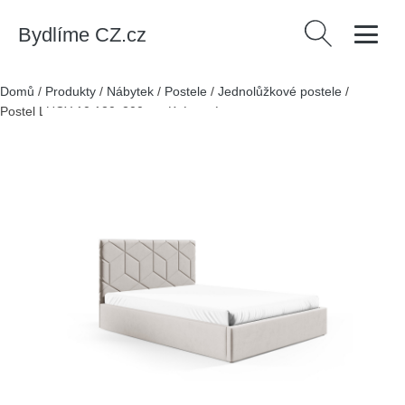
Bydlíme CZ.cz
Vyhledávání
Domů
/
Produkty
/
Nábytek
/
Postele
/
Jednolůžkové postele
/
Postel LUCY 10 120x200 cm Krémové