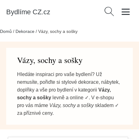
Bydlíme CZ.cz
Vyhledávání
Domů
/
Dekorace
/
Vázy, sochy a sošky
Vázy, sochy a sošky
Hledáte inspiraci pro vaše bydlení? Už
nemusíte, pořiďte si stylové dekorace, nábytek,
doplňky a vše pro bydlení v kategorii
Vázy,
sochy a sošky
levně a online ✓. V e-shopu
pro vás máme
Vázy, sochy a sošky
skladem ✓
za příznivé ceny.