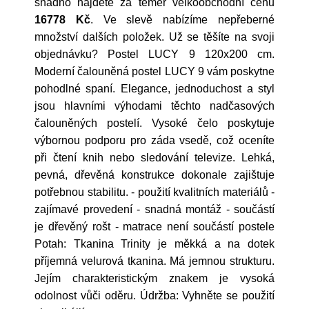
snadno najdete za téměř velkoobchodní cenu
16778 Kč
. Ve slevě nabízíme nepřeberné
množství dalších položek. Už se těšíte na svoji
objednávku? Postel LUCY 9 120x200 cm.
Moderní čalouněná postel LUCY 9 vám poskytne
pohodlné spaní. Elegance, jednoduchost a styl
jsou hlavními výhodami těchto nadčasových
čalouněných postelí. Vysoké čelo poskytuje
výbornou podporu pro záda vsedě, což oceníte
při čtení knih nebo sledování televize. Lehká,
pevná, dřevěná konstrukce dokonale zajištuje
potřebnou stabilitu. - použití kvalitních materiálů -
zajímavé provedení - snadná montáž - součástí
je dřevěný rošt - matrace není součástí postele
Potah: Tkanina Trinity je měkká a na dotek
příjemná velurová tkanina. Má jemnou strukturu.
Jejím charakteristickým znakem je vysoká
odolnost vůči oděru. Údržba: Vyhněte se použití