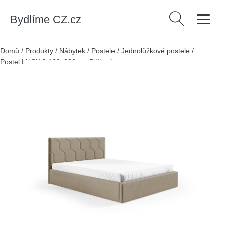
Bydlíme CZ.cz
Vyhledávání
Domů
/
Produkty
/
Nábytek
/
Postele
/
Jednolůžkové postele
/
Postel LUCY 9 120x200 cm Béžová