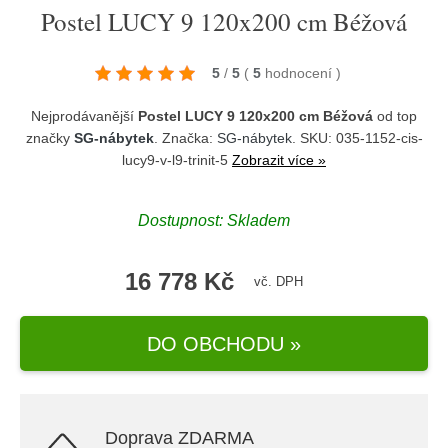
Postel LUCY 9 120x200 cm Béžová
5
/
5
(
5
hodnocení
)
Nejprodávanější
Postel LUCY 9 120x200 cm Béžová
od top
značky
SG-nábytek
. Značka:
SG-nábytek
. SKU: 035-1152-cis-
lucy9-v-l9-trinit-5
Zobrazit více »
Dostupnost:
Skladem
16 778 Kč
vč. DPH
DO OBCHODU »
Doprava ZDARMA