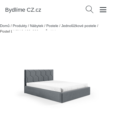
Bydlíme CZ.cz
Vyhledávání
Domů
/
Produkty
/
Nábytek
/
Postele
/
Jednolůžkové postele
/
Postel LUCY 9 120x200 cm Šedá I