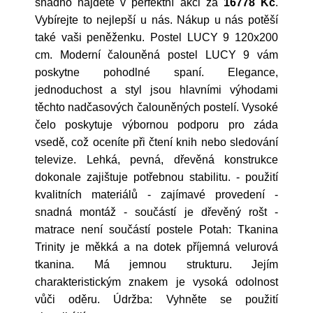
snadno najdete v perfektní akci za
16778 Kč
.
Vybírejte to nejlepší u nás. Nákup u nás potěší
také vaši peněženku. Postel LUCY 9 120x200
cm. Moderní čalouněná postel LUCY 9 vám
poskytne pohodlné spaní. Elegance,
jednoduchost a styl jsou hlavními výhodami
těchto nadčasových čalouněných postelí. Vysoké
čelo poskytuje výbornou podporu pro záda
vsedě, což oceníte při čtení knih nebo sledování
televize. Lehká, pevná, dřevěná konstrukce
dokonale zajištuje potřebnou stabilitu. - použití
kvalitních materiálů - zajímavé provedení -
snadná montáž - součástí je dřevěný rošt -
matrace není součástí postele Potah: Tkanina
Trinity je měkká a na dotek příjemná velurová
tkanina. Má jemnou strukturu. Jejím
charakteristickým znakem je vysoká odolnost
vůči oděru. Údržba: Vyhněte se použití