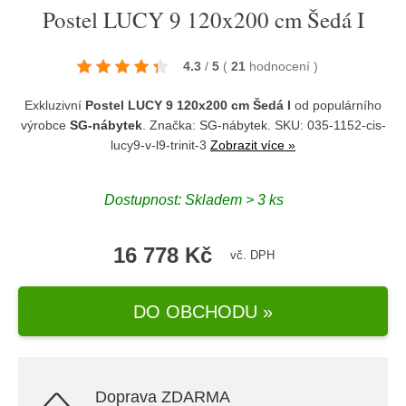
Postel LUCY 9 120x200 cm Šedá I
4.3
/
5
(
21
hodnocení
)
Exkluzivní
Postel LUCY 9 120x200 cm Šedá I
od populárního
výrobce
SG-nábytek
. Značka:
SG-nábytek
. SKU: 035-1152-cis-
lucy9-v-l9-trinit-3
Zobrazit více »
Dostupnost:
Skladem > 3 ks
16 778 Kč
vč. DPH
DO OBCHODU »
Doprava ZDARMA