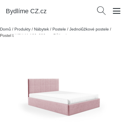
Bydlíme CZ.cz
Vyhledávání
Domů
/
Produkty
/
Nábytek
/
Postele
/
Jednolůžkové postele
/
Postel LUCY 11 120x200 cm Růžová