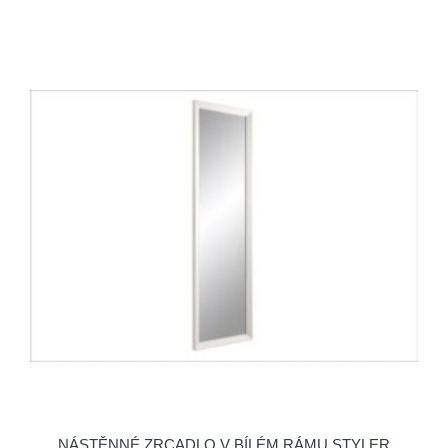
NÁSTĚNNÉ ZRCADLO V BÍLÉM RÁMU STYLER