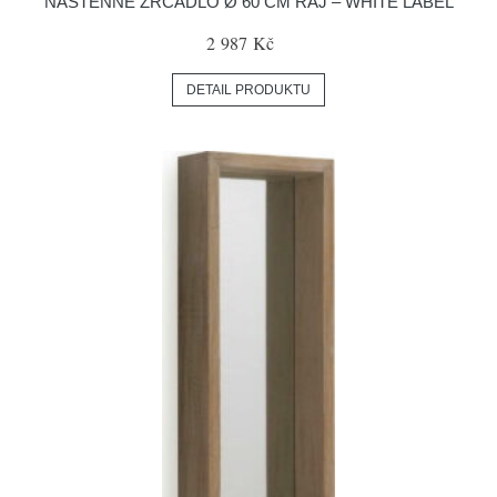
NÁSTĚNNÉ ZRCADLO Ø 60 CM RAJ – WHITE LABEL
2 987 Kč
DETAIL PRODUKTU