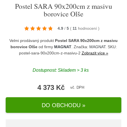
Postel SARA 90x200cm z masivu
borovice Olše
4.9
/
5
(
11
hodnocení
)
Velmi prodávaný produkt
Postel SARA 90x200cm z masivu
borovice Olše
od firmy
MAGNAT
. Značka:
MAGNAT
. SKU:
postel-sara-90x200cm-z-masivu-2
Zobrazit více »
Dostupnost:
Skladem > 3 ks
4 373 Kč
vč. DPH
DO OBCHODU »