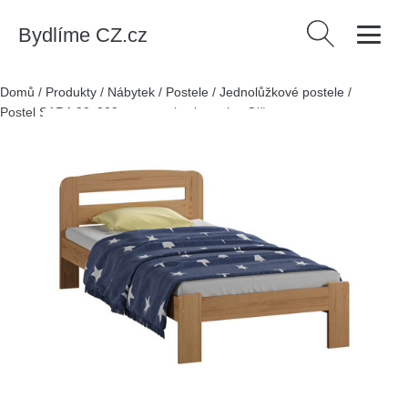
Bydlíme CZ.cz
Vyhledávání
Domů
/
Produkty
/
Nábytek
/
Postele
/
Jednolůžkové postele
/
Postel SARA 90x200cm z masivu borovice Olše