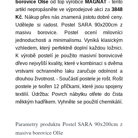
borovice Olše
od top výrobce
MAGNAT
- tento
artikl nepropásněte ve výprodejové akci za
3848
Kč
. Nákup přes nás znamená jistotu dobré ceny.
Udělejte si radost. Postel SARA 90x200cm z
masivu borovice. Postel ocení milovníci
jednoduchosti a minimalismu. Vyniká klasickým
vzhledem, který perfektně doplní každou ložnici.
K výrobě postelí je použito masivní borovicové
dřevo nejvyšší kvality, které v kombinaci s dvěma
vrstvami ochranného laku zaručuje odolnost a
dlouhou životnost. - Součástí postele je rošt. Rošt
postele je tvořen 12 příčkami, které jsou spojeny
textilií. Údržba: Povrch nábytku otřete do čista
měkkým hadříkem. Vyhněte se použití chemikálií.
Parametry produktu Postel SARA 90x200cm z
masivu borovice Olše