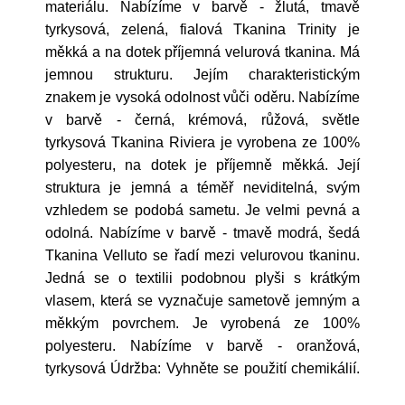
materiálu. Nabízíme v barvě - žlutá, tmavě
tyrkysová, zelená, fialová Tkanina Trinity je
měkká a na dotek příjemná velurová tkanina. Má
jemnou strukturu. Jejím charakteristickým
znakem je vysoká odolnost vůči oděru. Nabízíme
v barvě - černá, krémová, růžová, světle
tyrkysová Tkanina Riviera je vyrobena ze 100%
polyesteru, na dotek je příjemně měkká. Její
struktura je jemná a téměř neviditelná, svým
vzhledem se podobá sametu. Je velmi pevná a
odolná. Nabízíme v barvě - tmavě modrá, šedá
Tkanina Velluto se řadí mezi velurovou tkaninu.
Jedná se o textilii podobnou plyši s krátkým
vlasem, která se vyznačuje sametově jemným a
měkkým povrchem. Je vyrobená ze 100%
polyesteru. Nabízíme v barvě - oranžová,
tyrkysová Údržba: Vyhněte se použití chemikálií.