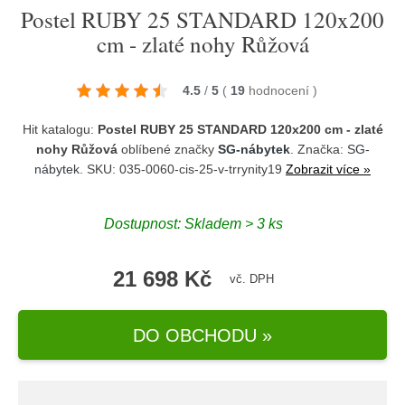
Postel RUBY 25 STANDARD 120x200
cm - zlaté nohy Růžová
4.5
/
5
(
19
hodnocení
)
Hit katalogu:
Postel RUBY 25 STANDARD 120x200 cm - zlaté
nohy Růžová
oblíbené značky
SG-nábytek
. Značka:
SG-
nábytek
. SKU: 035-0060-cis-25-v-trrynity19
Zobrazit více »
Dostupnost:
Skladem > 3 ks
21 698 Kč
vč. DPH
DO OBCHODU »