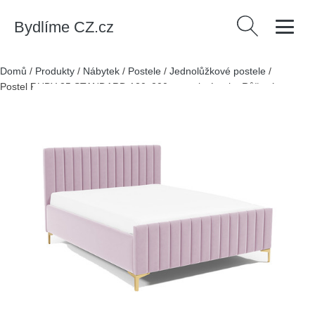
Bydlíme CZ.cz
Vyhledávání
Domů
/
Produkty
/
Nábytek
/
Postele
/
Jednolůžkové postele
/
Postel RUBY 25 STANDARD 120x200 cm - zlaté nohy Růžová