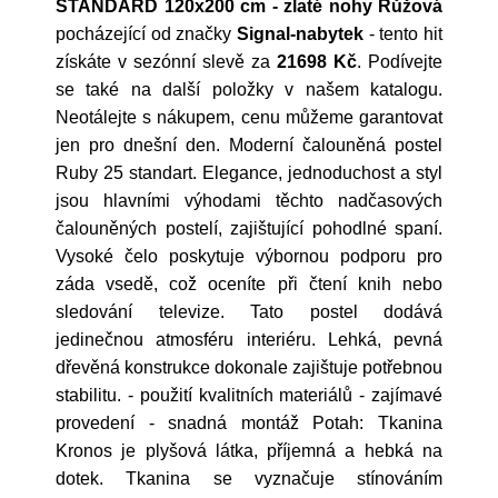
STANDARD 120x200 cm - zlaté nohy Růžová
pocházející od značky
Signal-nabytek
- tento hit
získáte v sezónní slevě za
21698 Kč
. Podívejte
se také na další položky v našem katalogu.
Neotálejte s nákupem, cenu můžeme garantovat
jen pro dnešní den. Moderní čalouněná postel
Ruby 25 standart. Elegance, jednoduchost a styl
jsou hlavními výhodami těchto nadčasových
čalouněných postelí, zajištující pohodlné spaní.
Vysoké čelo poskytuje výbornou podporu pro
záda vsedě, což oceníte při čtení knih nebo
sledování televize. Tato postel dodává
jedinečnou atmosféru interiéru. Lehká, pevná
dřevěná konstrukce dokonale zajištuje potřebnou
stabilitu. - použití kvalitních materiálů - zajímavé
provedení - snadná montáž Potah: Tkanina
Kronos je plyšová látka, příjemná a hebká na
dotek. Tkanina se vyznačuje stínováním