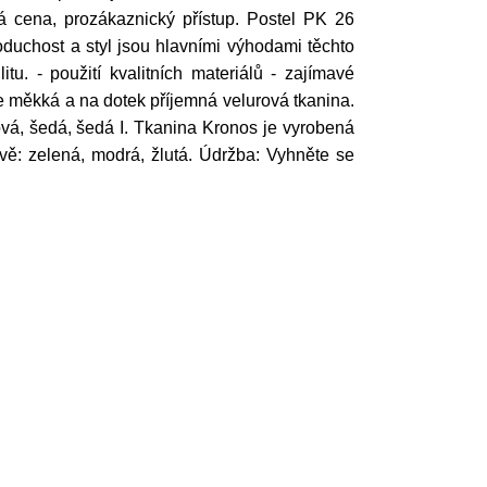
á cena, prozákaznický přístup. Postel PK 26
uchost a styl jsou hlavními výhodami těchto
u. - použití kvalitních materiálů - zajímavé
je měkká a na dotek příjemná velurová tkanina.
ová, šedá, šedá I. Tkanina Kronos je vyrobená
ě: zelená, modrá, žlutá. Údržba: Vyhněte se