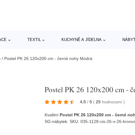
ACE
TEXTIL
KUCHYNĚ A JÍDELNA
NÁBY
e
/
Postel PK 26 120x200 cm - černé nohy Modrá
Postel PK 26 120x200 cm - 
4.5
/
5
(
25
hodnocení
)
Kvalitní
Postel PK 26 120x200 cm - černé no
SG-nábytek
. SKU: 035-1128-cis-26-v-26-kron