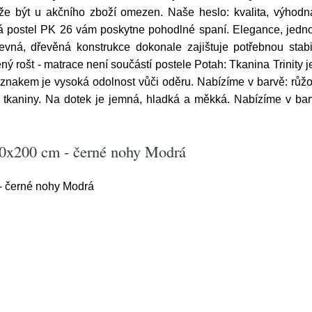
že být u akčního zboží omezen. Naše heslo: kvalita, výhodn
 postel PK 26 vám poskytne pohodlné spaní. Elegance, jednod
ná, dřevěná konstrukce dokonale zajištuje potřebnou stabilit
ný rošt - matrace není součástí postele Potah: Tkanina Trinity 
 znakem je vysoká odolnost vůči oděru. Nabízíme v barvě: růž
 tkaniny. Na dotek je jemná, hladká a měkká. Nabízíme v barv
20x200 cm - černé nohy Modrá
- černé nohy Modrá