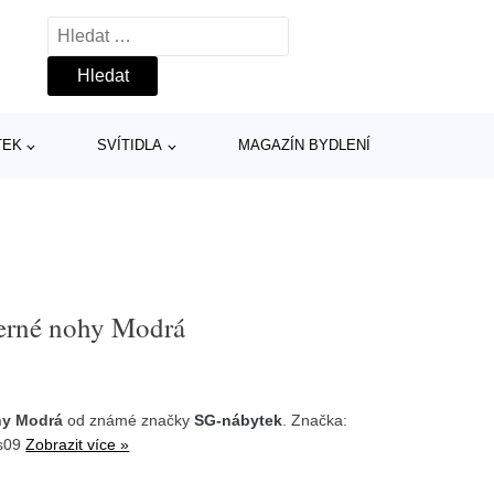
Vyhledávání
TEK
SVÍTIDLA
MAGAZÍN BYDLENÍ
černé nohy Modrá
hy Modrá
od známé značky
SG-nábytek
. Značka:
os09
Zobrazit více »