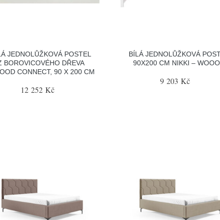
LÁ JEDNOLŮŽKOVÁ POSTEL
BÍLÁ JEDNOLŮŽKOVÁ POS
Z BOROVICOVÉHO DŘEVA
90X200 CM NIKKI – WOO
OD CONNECT, 90 X 200 CM
9 203 Kč
12 252 Kč