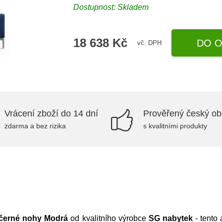
Dostupnost:
Skladem
18 638 Kč
DO O
vč. DPH
Vrácení zboží do 14 dní
Prověřený český o
zdarma a bez rizika
s kvalitními produkty
 černé nohy Modrá
od kvalitního výrobce
SG nabytek
- tento 