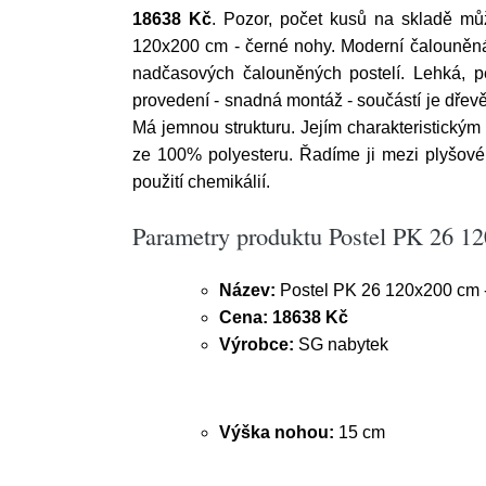
18638 Kč
. Pozor, počet kusů na skladě mů
120x200 cm - černé nohy. Moderní čalouněná
nadčasových čalouněných postelí. Lehká, pev
provedení - snadná montáž - součástí je dřevě
Má jemnou strukturu. Jejím charakteristickým
ze 100% polyesteru. Řadíme ji mezi plyšové
použití chemikálií.
Parametry produktu Postel PK 26 1
Název:
Postel PK 26 120x200 cm 
Cena:
18638 Kč
Výrobce:
SG nabytek
Výška nohou:
15 cm