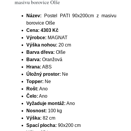
masivu borovice Olše
Název:
Postel PATI 90x200cm z masivu
borovice Olše
Cena:
4303 Kč
Výrobce:
MAGNAT
Výška nohou:
20 cm
Barva dřeva:
Olše
Barva:
Oranžová
Hrana:
ABS
Úložný prostor:
Ne
Topper:
Ne
Rošt:
Ano
Čelo:
Ano
Vyžaduje montáž:
Ano
Nosnost:
100 kg
Výška:
82 cm
Spací plocha:
90x200 cm