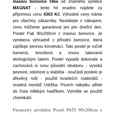
masivu borovice Olše
od známého výrobce
MAGNAT
- tento hit snadno najdete za
příjemnou cenu
4303 Kč
. Výhodné ceny máme
pro všechny zákazníky. Neotálejte s nákupem,
cenu můžeme garantovat jen pro dnešní den.
Postel Pati 90x200cm z masivu borovice. Je
vyrobena výhradně z přírodní borovice, která
zajištuje pevnou konstrukci. Tato postel je ručně
barvená, broušená a znovu lakovaná
ekologickým lakem. Postel vypadá dokonale a
zachovává si svou původní strukturu. - vysoká
pevnost, odolnost a stabilita - součástí postele je
dřevěný rošt - použití kvalitních materiálů -
snadná montáž Údržba: Povrch nábytku utřete
do čista měkkým hadříkem. Vyhněte se použití
chemikálií.
Parametry produktu Postel PATI 90x200cm z