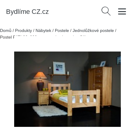
Bydlíme CZ.cz
Vyhledávání
Domů
/
Produkty
/
Nábytek
/
Postele
/
Jednolůžkové postele
/
Postel PATI 90x200cm z masivu borovice Olše