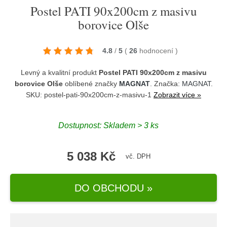
Postel PATI 90x200cm z masivu
borovice Olše
4.8
/
5
(
26
hodnocení
)
Levný a kvalitní produkt
Postel PATI 90x200cm z masivu
borovice Olše
oblíbené značky
MAGNAT
. Značka:
MAGNAT
.
SKU: postel-pati-90x200cm-z-masivu-1
Zobrazit více »
Dostupnost:
Skladem > 3 ks
5 038 Kč
vč. DPH
DO OBCHODU »