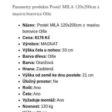
Parametry produktu Postel MILA 120x200cm z
masivu borovice Olše
Název:
Postel MILA 120x200cm z masivu
borovice Olše
Cena:
6176 Kč
Výrobce:
MAGNAT
Výška čela u nohou:
33 cm
Barva dřeva:
Olše
Barva:
Oranžová
Hrana:
Zaoblená
Výška od země ke dnu postele:
21 cm
Úložný prostor:
Ne
Rošt:
Ano
Čelo:
Ano
Vyžaduje montáž:
Ano
Nosnost:
120 kg