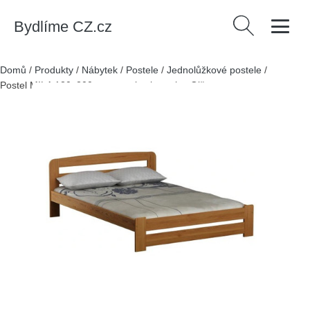
Bydlíme CZ.cz
Vyhledávání
Domů
/
Produkty
/
Nábytek
/
Postele
/
Jednolůžkové postele
/
Postel MILA 120x200cm z masivu borovice Olše