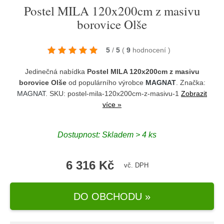
Postel MILA 120x200cm z masivu
borovice Olše
5
/
5
(
9
hodnocení
)
Jedinečná nabídka
Postel MILA 120x200cm z masivu
borovice Olše
od populárního výrobce
MAGNAT
. Značka:
MAGNAT
. SKU: postel-mila-120x200cm-z-masivu-1
Zobrazit
více »
Dostupnost:
Skladem > 4 ks
6 316 Kč
vč. DPH
DO OBCHODU »