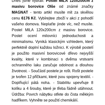
Dnes jsme vybrali:
Postel MILA 120x200cm z
masivu borovice Olše
od známé značky
MAGNAT
- tento artikl musíte mít za skvělou
cenu
6176 Kč
. Vybírejtee zboží v akci z pohodlí
vašeho domova. Neplaťte jinde víc, než musíte.
Postel MILA 120x200cm z masivu borovice.
Postel ocení milovníci jednoduchosti a
minimalismu. Vyniká klasickým vzhledem, který
perfektně doplní každou ložnici. K výrobě postelí
je použito masivní borovicové dřevo nejvyšší
kvality, které v kombinaci s dvěma vrstvami
ochranného laku zaručuje odolnost a dlouhou
životnost. - Součástí postele je rošt. Rošt postele
je tvořen 12 příčkami, které jsou spojeny textilií. -
Doplňující pátá noha. - Stabilitu upevňuje 8
kolíku a 4 šrouby, které je třeba řádně utáhnout.
Údržba: Povrch nábytku otřete do čista měkkým
hadříkem. Vyhněte se použití chemikálií.