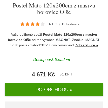
Postel Mato 120x200cm z masivu
borovice Olše
4.1
/
5
(
15
hodnocení
)
Vaše oblíbené zboží
Postel Mato 120x200cm z masivu
borovice Olše
od top výrobce
MAGNAT
. Značka:
MAGNAT
.
SKU: postel-mato-120x200cm-z-masivu-1
Zobrazit více »
Dostupnost:
Skladem
4 671 Kč
vč. DPH
DO OBCHODU »