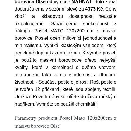
borovice Olše
od výrobce
MAGNAT
- toto zboží
doporučujeme v sezónní slevě za
4373 Kč
. Ceny
zboží a skladovou dostupnost neustále
aktualizujeme. Garantujeme spokojenost z
nákupu. Postel MATO 120x200 cm z masivu
borovice. Postel ocení milovníci jednoduchosti a
minimalismu. Vyniká klasickým vzhledem, který
perfektně doplní každou ložnici. K výrobě postelí
je použito masivní borovicové dřevo nejvyšší
kvality, které v kombinaci s dvěma vrstvami
ochranného laku zaručuje odolnost a dlouhou
životnost. - Součástí postele je rošt. Rošt postele
je tvořen 12 příčkami, které jsou spojeny textilií.
Údržba: Povrch nábytku otřete do čista měkkým
hadříkem. Vyhněte se použití chemikálií.
Parametry produktu Postel Mato 120x200cm z
masivu borovice Olše