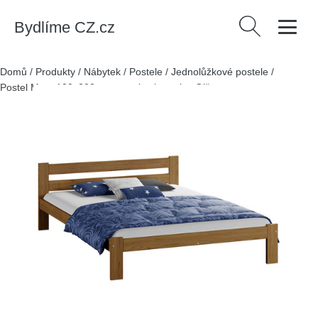
Bydlíme CZ.cz
Vyhledávání
Domů
/
Produkty
/
Nábytek
/
Postele
/
Jednolůžkové postele
/
Postel Mato 120x200cm z masivu borovice Olše