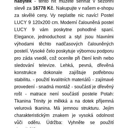
nabytek
- tento hit můžete sehnat v sezónní
slevě za
16778 Kč
. Nakupujte v našem e-shopu
za skvělé ceny. Vy neplatíte nic navíc! Postel
LUCY 9 120x200 cm. Moderní čalouněná postel
LUCY 9 vám poskytne pohodlné spaní.
Elegance, jednoduchost a styl jsou hlavními
výhodami těchto nadčasových čalouněných
postelí. Vysoké čelo poskytuje výbornou podporu
pro záda vsedě, což oceníte při čtení knih nebo
sledování televize. Lehká, pevná, dřevěná
konstrukce dokonale zajištuje potřebnou
stabilitu. - použití kvalitních materiálů - zajímavé
provedení - snadná montáž - součástí je dřevěný
rošt - matrace není součástí postele Potah:
Tkanina Trinity je měkká a na dotek příjemná
velurová tkanina. Má jemnou strukturu. Jejím
charakteristickým znakem je vysoká odolnost
vůči oděru. Údržba: Vyhněte se použití