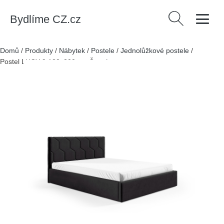
Bydlíme CZ.cz
Vyhledávání
Domů
/
Produkty
/
Nábytek
/
Postele
/
Jednolůžkové postele
/
Postel LUCY 9 120x200 cm Černá