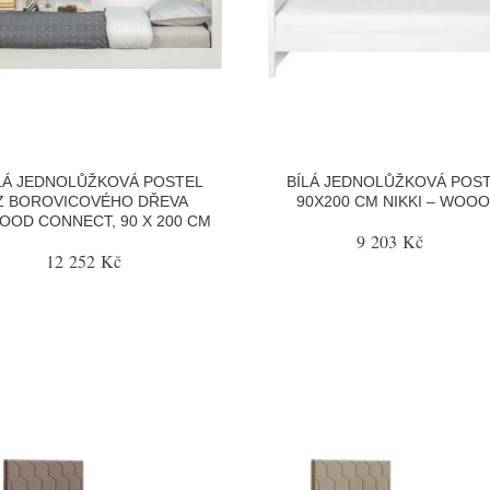
LÁ JEDNOLŮŽKOVÁ POSTEL
BÍLÁ JEDNOLŮŽKOVÁ POS
Z BOROVICOVÉHO DŘEVA
90X200 CM NIKKI – WOO
OD CONNECT, 90 X 200 CM
9 203 Kč
12 252 Kč