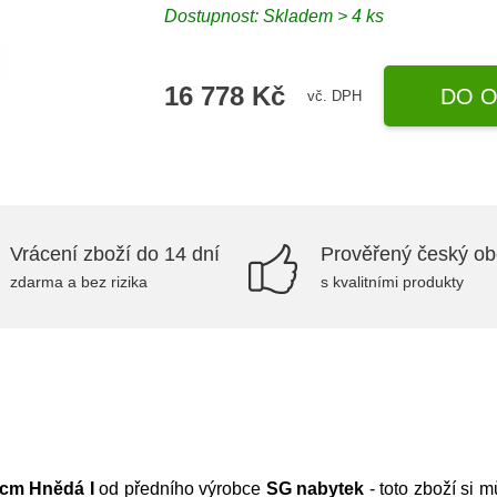
Dostupnost:
Skladem > 4 ks
16 778 Kč
DO O
vč. DPH
Vrácení zboží do 14 dní
Prověřený český o
zdarma a bez rizika
s kvalitními produkty
 cm Hnědá I
od předního výrobce
SG nabytek
- toto zboží si 