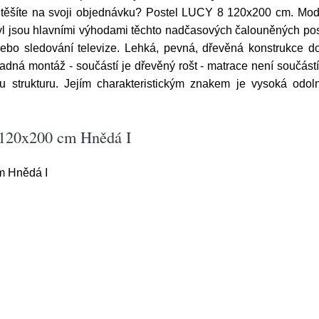
 se těšíte na svoji objednávku? Postel LUCY 8 120x200 cm. M
yl jsou hlavními výhodami těchto nadčasových čalouněných pos
ebo sledování televize. Lehká, pevná, dřevěná konstrukce doko
nadná montáž - součástí je dřevěný rošt - matrace není součást
 strukturu. Jejím charakteristickým znakem je vysoká odol
 120x200 cm Hnědá I
m Hnědá I