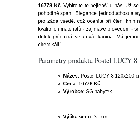
16778 Kč
. Vybírejte to nejlepší u nás. Už
pohodlné spaní. Elegance, jednoduchost a st
pro záda vsedě, což oceníte při čtení knih n
kvalitních materiálů - zajímavé provedení - s
dotek příjemná velurová tkanina. Má jemnou
chemikálií.
Parametry produktu Postel LUCY 8
Název:
Postel LUCY 8 120x200 c
Cena:
16778 Kč
Výrobce:
SG nabytek
Výška sedu:
31 cm