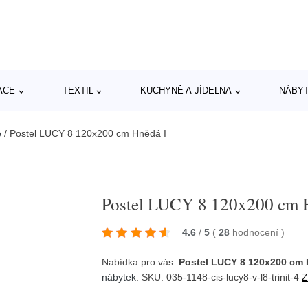
ACE
TEXTIL
KUCHYNĚ A JÍDELNA
NÁBY
e
/
Postel LUCY 8 120x200 cm Hnědá I
Postel LUCY 8 120x200 cm 
4.6
/
5
(
28
hodnocení
)
Nabídka pro vás:
Postel LUCY 8 120x200 cm 
nábytek
. SKU: 035-1148-cis-lucy8-v-l8-trinit-4
Z