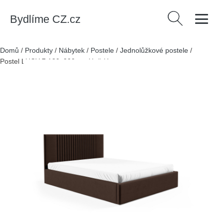
Bydlíme CZ.cz
Vyhledávání
Domů
/
Produkty
/
Nábytek
/
Postele
/
Jednolůžkové postele
/
Postel LUCY 7 120x200 cm Hnědá