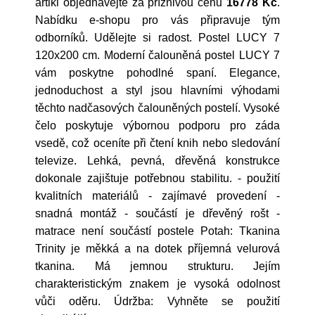
artikl objednávejte za příznivou cenu
16778 Kč
.
Nabídku e-shopu pro vás připravuje tým
odborníků. Udělejte si radost. Postel LUCY 7
120x200 cm. Moderní čalouněná postel LUCY 7
vám poskytne pohodlné spaní. Elegance,
jednoduchost a styl jsou hlavními výhodami
těchto nadčasových čalouněných postelí. Vysoké
čelo poskytuje výbornou podporu pro záda
vsedě, což oceníte při čtení knih nebo sledování
televize. Lehká, pevná, dřevěná konstrukce
dokonale zajištuje potřebnou stabilitu. - použití
kvalitních materiálů - zajímavé provedení -
snadná montáž - součástí je dřevěný rošt -
matrace není součástí postele Potah: Tkanina
Trinity je měkká a na dotek příjemná velurová
tkanina. Má jemnou strukturu. Jejím
charakteristickým znakem je vysoká odolnost
vůči oděru. Údržba: Vyhněte se použití