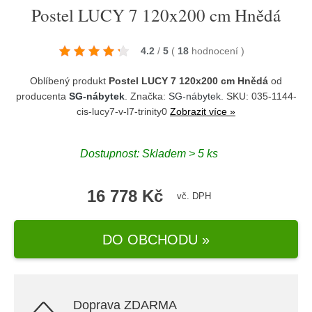
Postel LUCY 7 120x200 cm Hnědá
4.2
/
5
(
18
hodnocení
)
Oblíbený produkt
Postel LUCY 7 120x200 cm Hnědá
od
producenta
SG-nábytek
. Značka:
SG-nábytek
. SKU: 035-1144-
cis-lucy7-v-l7-trinity0
Zobrazit více »
Dostupnost:
Skladem > 5 ks
16 778 Kč
vč. DPH
DO OBCHODU »
Doprava ZDARMA