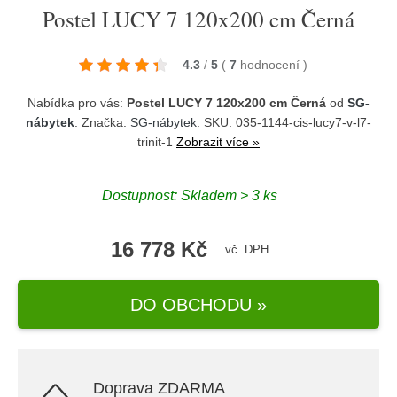
Postel LUCY 7 120x200 cm Černá
4.3
/
5
(
7
hodnocení
)
Nabídka pro vás:
Postel LUCY 7 120x200 cm Černá
od
SG-
nábytek
. Značka:
SG-nábytek
. SKU: 035-1144-cis-lucy7-v-l7-
trinit-1
Zobrazit více »
Dostupnost:
Skladem > 3 ks
16 778 Kč
vč. DPH
DO OBCHODU »
Doprava ZDARMA