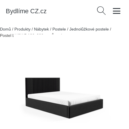
Bydlíme CZ.cz
Vyhledávání
Domů
/
Produkty
/
Nábytek
/
Postele
/
Jednolůžkové postele
/
Postel LUCY 7 120x200 cm Černá