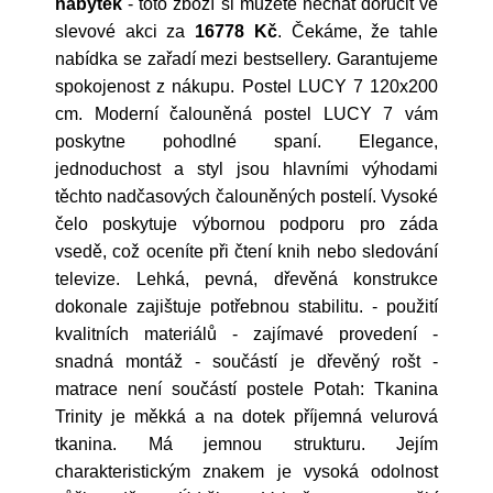
nabytek
- toto zboží si můžete nechat doručit ve
slevové akci za
16778 Kč
. Čekáme, že tahle
nabídka se zařadí mezi bestsellery. Garantujeme
spokojenost z nákupu. Postel LUCY 7 120x200
cm. Moderní čalouněná postel LUCY 7 vám
poskytne pohodlné spaní. Elegance,
jednoduchost a styl jsou hlavními výhodami
těchto nadčasových čalouněných postelí. Vysoké
čelo poskytuje výbornou podporu pro záda
vsedě, což oceníte při čtení knih nebo sledování
televize. Lehká, pevná, dřevěná konstrukce
dokonale zajištuje potřebnou stabilitu. - použití
kvalitních materiálů - zajímavé provedení -
snadná montáž - součástí je dřevěný rošt -
matrace není součástí postele Potah: Tkanina
Trinity je měkká a na dotek příjemná velurová
tkanina. Má jemnou strukturu. Jejím
charakteristickým znakem je vysoká odolnost