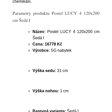
chemikálií.
Parametry produktu Postel LUCY 4 120x200
cm Šedá I
Název:
Postel LUCY 4 120x200 cm
Šedá I
Cena:
16778 Kč
Výrobce:
SG nabytek
Výška sedu:
31 cm
Výška nohou:
1 cm
Barevná varianta:
Šedá I