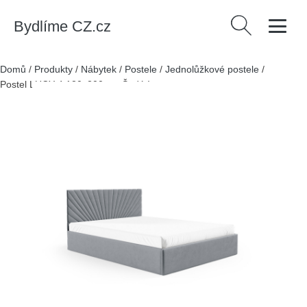
Bydlíme CZ.cz
Vyhledávání
Domů
/
Produkty
/
Nábytek
/
Postele
/
Jednolůžkové postele
/
Postel LUCY 4 120x200 cm Šedá I