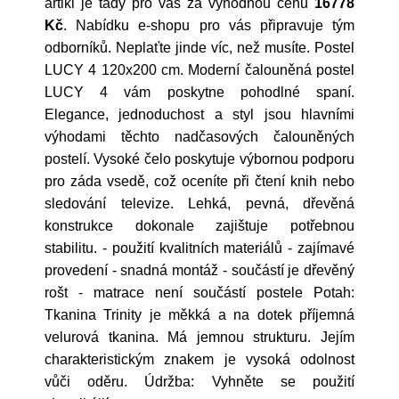
artikl je tady pro vás za výhodnou cenu
16778
Kč
. Nabídku e-shopu pro vás připravuje tým
odborníků. Neplaťte jinde víc, než musíte. Postel
LUCY 4 120x200 cm. Moderní čalouněná postel
LUCY 4 vám poskytne pohodlné spaní.
Elegance, jednoduchost a styl jsou hlavními
výhodami těchto nadčasových čalouněných
postelí. Vysoké čelo poskytuje výbornou podporu
pro záda vsedě, což oceníte při čtení knih nebo
sledování televize. Lehká, pevná, dřevěná
konstrukce dokonale zajištuje potřebnou
stabilitu. - použití kvalitních materiálů - zajímavé
provedení - snadná montáž - součástí je dřevěný
rošt - matrace není součástí postele Potah:
Tkanina Trinity je měkká a na dotek příjemná
velurová tkanina. Má jemnou strukturu. Jejím
charakteristickým znakem je vysoká odolnost
vůči oděru. Údržba: Vyhněte se použití