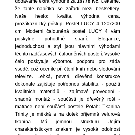
dodáváme extra výhodně za
16778 Kč
. Čekáme,
že tahle nabídka se zařadí mezi bestsellery.
Naše heslo: kvalita, výhodná cena,
prozákaznický přístup. Postel LUCY 4 120x200
cm. Moderní čalouněná postel LUCY 4 vám
poskytne pohodlné spaní. Elegance,
jednoduchost a styl jsou hlavními výhodami
těchto nadčasových čalouněných postelí. Vysoké
čelo poskytuje výbornou podporu pro záda
vsedě, což oceníte při čtení knih nebo sledování
televize. Lehká, pevná, dřevěná konstrukce
dokonale zajištuje potřebnou stabilitu. - použití
kvalitních materiálů - zajímavé provedení -
snadná montáž - součástí je dřevěný rošt -
matrace není součástí postele Potah: Tkanina
Trinity je měkká a na dotek příjemná velurová
tkanina. Má jemnou strukturu. Jejím
charakteristickým znakem je vysoká odolnost