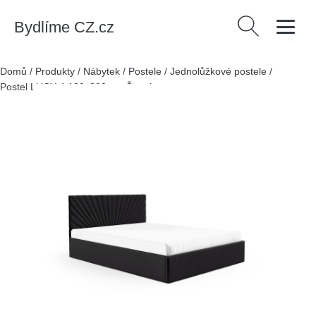
Bydlíme CZ.cz
Vyhledávání
Domů
/
Produkty
/
Nábytek
/
Postele
/
Jednolůžkové postele
/
Postel LUCY 4 120x200 cm Černá