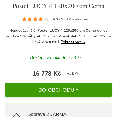
Postel LUCY 4 120x200 cm Černá
4.3
/
5
(
12
hodnocení
)
Nejprodávanější
Postel LUCY 4 120x200 cm Černá
od top
výrobce
SG-nábytek
. Značka:
SG-nábytek
. SKU: 035-1132-cis-
lucy4-v-l4-trinit-1
Zobrazit více »
Dostupnost:
Skladem > 4 ks
16 778 Kč
vč. DPH
DO OBCHODU »
Doprava ZDARMA