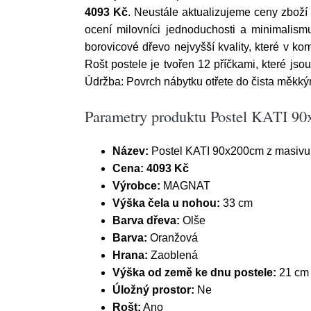
4093 Kč
. Neustále aktualizujeme ceny zboží
ocení milovníci jednoduchosti a minimalismu
borovicové dřevo nejvyšší kvality, které v ko
Rošt postele je tvořen 12 příčkami, které jsou 
Údržba: Povrch nábytku otřete do čista měkký
Parametry produktu Postel KATI 90
Název:
Postel KATI 90x200cm z masivu 
Cena:
4093 Kč
Výrobce:
MAGNAT
Výška čela u nohou:
33 cm
Barva dřeva:
Olše
Barva:
Oranžová
Hrana:
Zaoblená
Výška od země ke dnu postele:
21 cm
Úložný prostor:
Ne
Rošt:
Ano