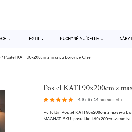
ACE
TEXTIL
KUCHYNĚ A JÍDELNA
NÁBY
e
/
Postel KATI 90x200cm z masivu borovice Olše
Postel KATI 90x200cm z mas
4.9
/
5
(
14
hodnocení
)
Perfektní
Postel KATI 90x200cm z masivu bo
MAGNAT
. SKU: postel-kati-90x200cm-z-masiv