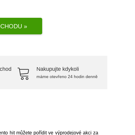
CHODU »
bchod
Nakupujte kdykoli
máme otevřeno 24 hodin denně
ento hit můžete pořídit ve výprodejové akci za