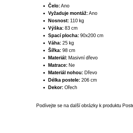
Čelo:
Ano
Vyžaduje montáž:
Ano
Nosnost:
110 kg
Výška:
83 cm
Spací plocha:
90x200 cm
Váha:
25 kg
Šířka:
98 cm
Materiál:
Masivní dřevo
Matrace:
Ne
Materiál nohou:
Dřevo
Délka postele:
206 cm
Dekor:
Ořech
Podívejte se na další obrázky k produktu Post