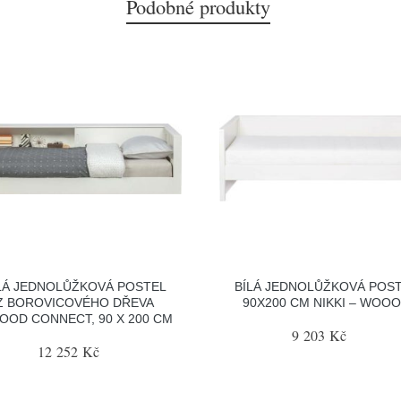
Podobné produkty
LÁ JEDNOLŮŽKOVÁ POSTEL
BÍLÁ JEDNOLŮŽKOVÁ POS
Z BOROVICOVÉHO DŘEVA
90X200 CM NIKKI – WOO
OD CONNECT, 90 X 200 CM
9 203 Kč
12 252 Kč