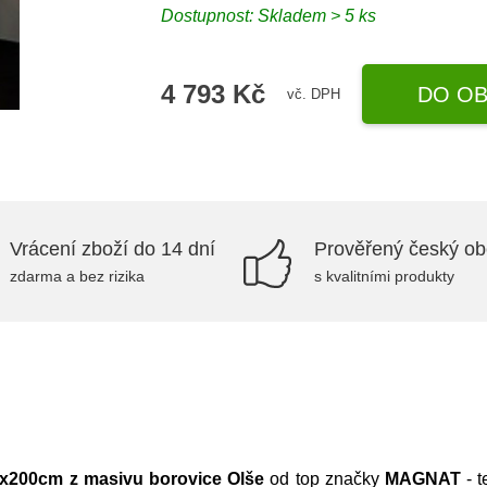
Dostupnost:
Skladem > 5 ks
4 793 Kč
DO OB
vč. DPH
Vrácení zboží do 14 dní
Prověřený český o
zdarma a bez rizika
s kvalitními produkty
0x200cm z masivu borovice Olše
od top značky
MAGNAT
- t