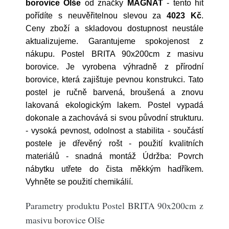
borovice Olše
od značky
MAGNAT
- tento hit
pořídíte s neuvěřitelnou slevou za
4023 Kč
.
Ceny zboží a skladovou dostupnost neustále
aktualizujeme. Garantujeme spokojenost z
nákupu. Postel BRITA 90x200cm z masivu
borovice. Je vyrobena výhradně z přírodní
borovice, která zajištuje pevnou konstrukci. Tato
postel je ručně barvená, broušená a znovu
lakovaná ekologickým lakem. Postel vypadá
dokonale a zachovává si svou původní strukturu.
- vysoká pevnost, odolnost a stabilita - součástí
postele je dřevěný rošt - použití kvalitních
materiálů - snadná montáž Údržba: Povrch
nábytku utřete do čista měkkým hadříkem.
Vyhněte se použití chemikálií.
Parametry produktu Postel BRITA 90x200cm z
masivu borovice Olše