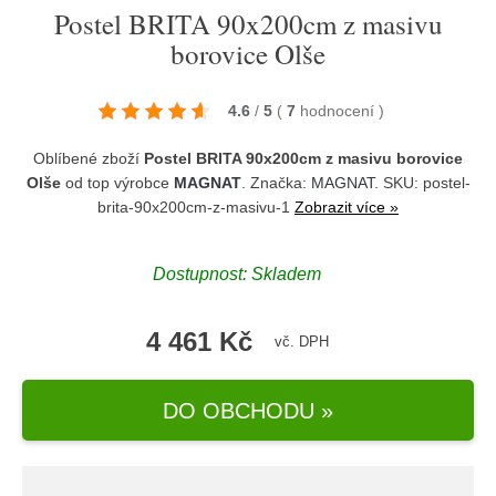
Postel BRITA 90x200cm z masivu
borovice Olše
4.6
/
5
(
7
hodnocení
)
Oblíbené zboží
Postel BRITA 90x200cm z masivu borovice
Olše
od top výrobce
MAGNAT
. Značka:
MAGNAT
. SKU: postel-
brita-90x200cm-z-masivu-1
Zobrazit více »
Dostupnost:
Skladem
4 461 Kč
vč. DPH
DO OBCHODU »