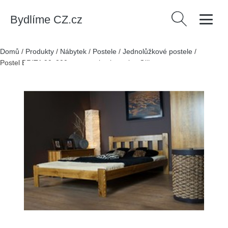
Bydlíme CZ.cz
Vyhledávání
Domů
/
Produkty
/
Nábytek
/
Postele
/
Jednolůžkové postele
/
Postel BRITA 90x200cm z masivu borovice Olše