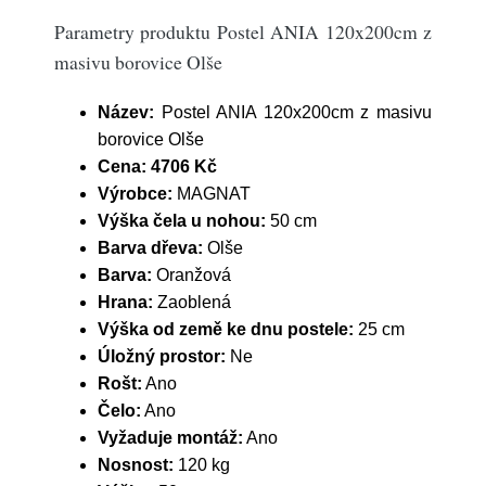
Parametry produktu Postel ANIA 120x200cm z
masivu borovice Olše
Název:
Postel ANIA 120x200cm z masivu
borovice Olše
Cena:
4706 Kč
Výrobce:
MAGNAT
Výška čela u nohou:
50 cm
Barva dřeva:
Olše
Barva:
Oranžová
Hrana:
Zaoblená
Výška od země ke dnu postele:
25 cm
Úložný prostor:
Ne
Rošt:
Ano
Čelo:
Ano
Vyžaduje montáž:
Ano
Nosnost:
120 kg