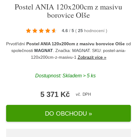
Postel ANIA 120x200cm z masivu
borovice Olše
4.6
/
5
(
25
hodnocení
)
Prvotřídní
Postel ANIA 120x200cm z masivu borovice Olše
od
společnosti
MAGNAT
. Značka:
MAGNAT
. SKU: postel-ania-
120x200cm-z-masivu-1
Zobrazit více »
Dostupnost:
Skladem > 5 ks
5 371 Kč
vč. DPH
DO OBCHODU »