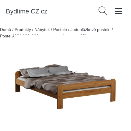
Bydlíme CZ.cz
Vyhledávání
Domů
/
Produkty
/
Nábytek
/
Postele
/
Jednolůžkové postele
/
Postel ANIA 120x200cm z masivu borovice Olše