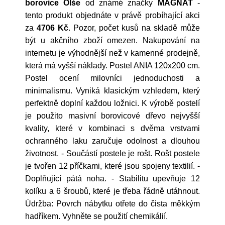
borovice Olše
od známé značky
MAGNAT
-
tento produkt objednáte v právě probíhající akci
za
4706 Kč
. Pozor, počet kusů na skladě může
být u akčního zboží omezen. Nakupování na
internetu je výhodnější než v kamenné prodejně,
která má vyšší náklady. Postel ANIA 120x200 cm.
Postel ocení milovníci jednoduchosti a
minimalismu. Vyniká klasickým vzhledem, který
perfektně doplní každou ložnici. K výrobě postelí
je použito masivní borovicové dřevo nejvyšší
kvality, které v kombinaci s dvěma vrstvami
ochranného laku zaručuje odolnost a dlouhou
životnost. - Součástí postele je rošt. Rošt postele
je tvořen 12 příčkami, které jsou spojeny textilií. -
Doplňující pátá noha. - Stabilitu upevňuje 12
kolíku a 6 šroubů, které je třeba řádně utáhnout.
Údržba: Povrch nábytku otřete do čista měkkým
hadříkem. Vyhněte se použití chemikálií.