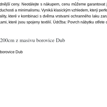
dnější ceny. Neotálejte s nákupem, cenu můžeme garantovat 
duchosti a minimalismu. Vyniká klasickým vzhledem, který perfek
ality, které v kombinaci s dvěma vrstvami ochranného laku zaru
čkami, které jsou spojeny textilií. Údržba: Povrch nábytku otře
x200cm z masivu borovice Dub
borovice Dub