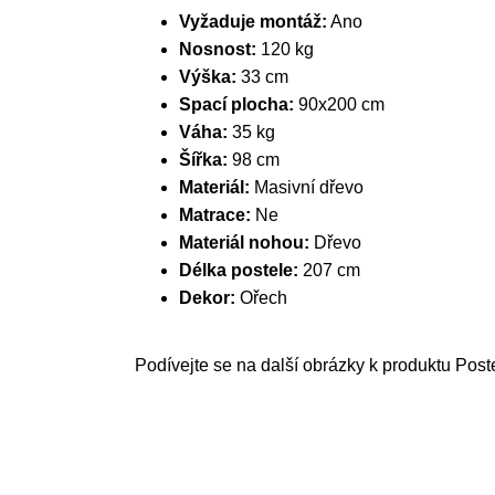
Vyžaduje montáž:
Ano
Nosnost:
120 kg
Výška:
33 cm
Spací plocha:
90x200 cm
Váha:
35 kg
Šířka:
98 cm
Materiál:
Masivní dřevo
Matrace:
Ne
Materiál nohou:
Dřevo
Délka postele:
207 cm
Dekor:
Ořech
Podívejte se na další obrázky k produktu Post