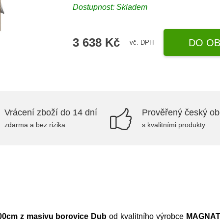
Dostupnost:
Skladem
3 638 Kč
DO OB
vč. DPH
Vrácení zboží do 14 dní
Prověřený český o
zdarma a bez rizika
s kvalitními produkty
00cm z masivu borovice Dub
od kvalitního výrobce
MAGNA