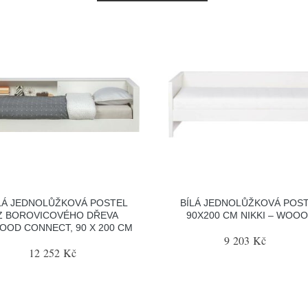
LÁ JEDNOLŮŽKOVÁ POSTEL
BÍLÁ JEDNOLŮŽKOVÁ POS
Z BOROVICOVÉHO DŘEVA
90X200 CM NIKKI – WOO
OD CONNECT, 90 X 200 CM
9 203 Kč
12 252 Kč