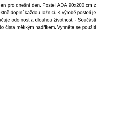
jen pro dnešní den. Postel ADA 90x200 cm z
tně doplní každou ložnici. K výrobě postelí je
čuje odolnost a dlouhou životnost. - Součástí
te do čista měkkým hadříkem. Vyhněte se použití