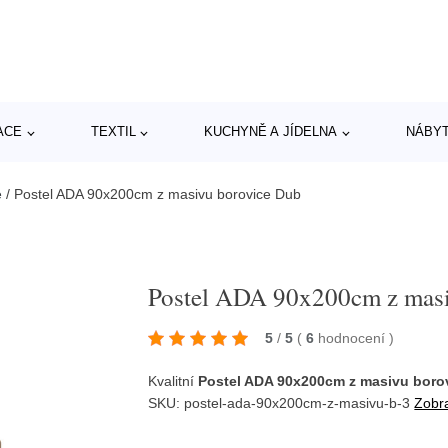
ACE
TEXTIL
KUCHYNĚ A JÍDELNA
NÁBY
e
/
Postel ADA 90x200cm z masivu borovice Dub
Postel ADA 90x200cm z mas
5
/
5
(
6
hodnocení
)
Kvalitní
Postel ADA 90x200cm z masivu boro
SKU: postel-ada-90x200cm-z-masivu-b-3
Zobra