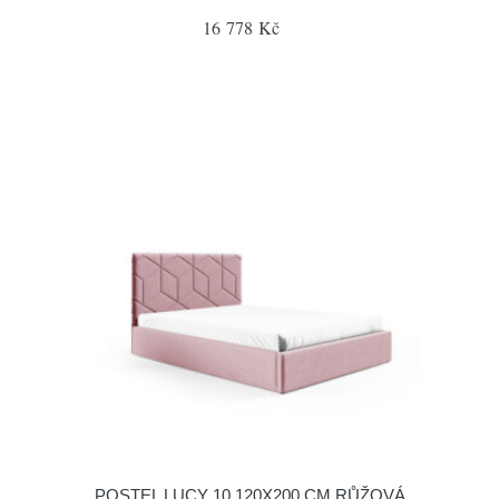
16 778 Kč
POSTEL LUCY 10 120X200 CM RŮŽOVÁ