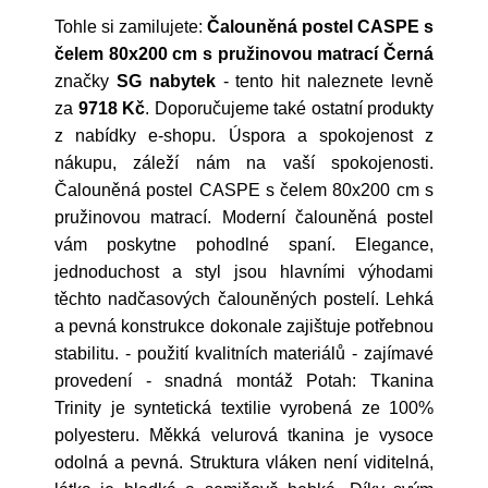
Tohle si zamilujete:
Čalouněná postel CASPE s
čelem 80x200 cm s pružinovou matrací Černá
značky
SG nabytek
- tento hit naleznete levně
za
9718 Kč
. Doporučujeme také ostatní produkty
z nabídky e-shopu. Úspora a spokojenost z
nákupu, záleží nám na vaší spokojenosti.
Čalouněná postel CASPE s čelem 80x200 cm s
pružinovou matrací. Moderní čalouněná postel
vám poskytne pohodlné spaní. Elegance,
jednoduchost a styl jsou hlavními výhodami
těchto nadčasových čalouněných postelí. Lehká
a pevná konstrukce dokonale zajištuje potřebnou
stabilitu. - použití kvalitních materiálů - zajímavé
provedení - snadná montáž Potah: Tkanina
Trinity je syntetická textilie vyrobená ze 100%
polyesteru. Měkká velurová tkanina je vysoce
odolná a pevná. Struktura vláken není viditelná,