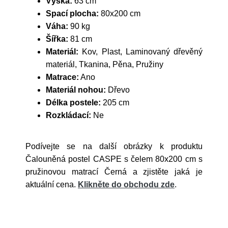
Výška:
63 cm
Spací plocha:
80x200 cm
Váha:
90 kg
Šířka:
81 cm
Materiál:
Kov, Plast, Laminovaný dřevěný
materiál, Tkanina, Pěna, Pružiny
Matrace:
Ano
Materiál nohou:
Dřevo
Délka postele:
205 cm
Rozkládací:
Ne
Podívejte se na další obrázky k produktu
Čalouněná postel CASPE s čelem 80x200 cm s
pružinovou matrací Černá a zjistěte jaká je
aktuální cena.
Klikněte do obchodu zde
.