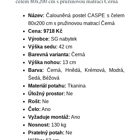
čelem 80x200 cm s pružinovou matrací Černá
Název:
Čalouněná postel CASPE s čelem
80x200 cm s pružinovou matrací Černá
Cena:
9718 Kč
Výrobce:
SG nabytek
Výška sedu:
42 cm
Barevná varianta:
Černá
Výška nohou:
13 cm
Barva:
Černá, Hnědá, Krémová, Modrá,
Šedá, Béžová
Materiál potahu:
Tkanina
Úložný prostor:
Ne
Rošt:
Ne
Čelo:
Ano
Vyžaduje montáž:
Ano
Nosnost:
130 kg
Pratelný potah:
Ne