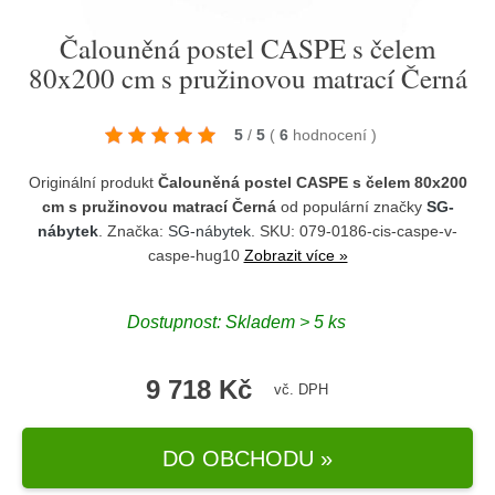
Čalouněná postel CASPE s čelem
80x200 cm s pružinovou matrací Černá
5
/
5
(
6
hodnocení
)
Originální produkt
Čalouněná postel CASPE s čelem 80x200
cm s pružinovou matrací Černá
od populární značky
SG-
nábytek
. Značka:
SG-nábytek
. SKU: 079-0186-cis-caspe-v-
caspe-hug10
Zobrazit více »
Dostupnost:
Skladem > 5 ks
9 718 Kč
vč. DPH
DO OBCHODU »