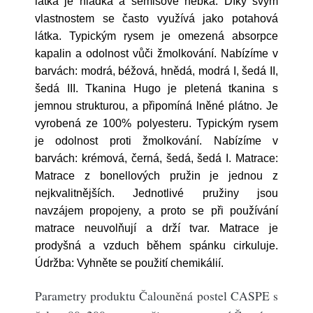
látka je hladká a semišově hebká. Díky svým
vlastnostem se často využívá jako potahová
látka. Typickým rysem je omezená absorpce
kapalin a odolnost vůči žmolkování. Nabízíme v
barvách: modrá, béžová, hnědá, modrá I, šedá II,
šedá III. Tkanina Hugo je pletená tkanina s
jemnou strukturou, a připomíná lněné plátno. Je
vyrobená ze 100% polyesteru. Typickým rysem
je odolnost proti žmolkování. Nabízíme v
barvách: krémová, černá, šedá, šedá I. Matrace:
Matrace z bonellových pružin je jednou z
nejkvalitnějších. Jednotlivé pružiny jsou
navzájem propojeny, a proto se při používání
matrace neuvolňují a drží tvar. Matrace je
prodyšná a vzduch během spánku cirkuluje.
Údržba: Vyhněte se použití chemikálií.
Parametry produktu Čalouněná postel CASPE s