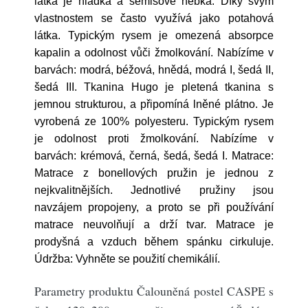
látka je hladká a semišově hebká. Díky svým
vlastnostem se často využívá jako potahová
látka. Typickým rysem je omezená absorpce
kapalin a odolnost vůči žmolkování. Nabízíme v
barvách: modrá, béžová, hnědá, modrá I, šedá II,
šedá III. Tkanina Hugo je pletená tkanina s
jemnou strukturou, a připomíná lněné plátno. Je
vyrobená ze 100% polyesteru. Typickým rysem
je odolnost proti žmolkování. Nabízíme v
barvách: krémová, černá, šedá, šedá I. Matrace:
Matrace z bonellových pružin je jednou z
nejkvalitnějších. Jednotlivé pružiny jsou
navzájem propojeny, a proto se při používání
matrace neuvolňují a drží tvar. Matrace je
prodyšná a vzduch během spánku cirkuluje.
Údržba: Vyhněte se použití chemikálií.
Parametry produktu Čalouněná postel CASPE s