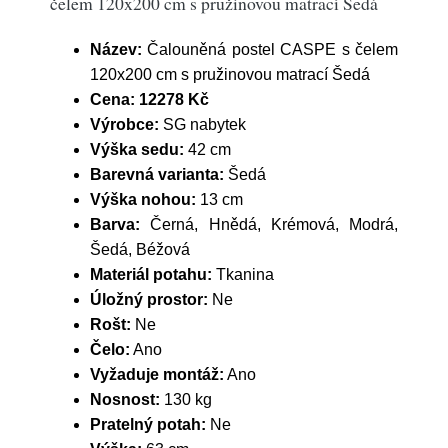
čelem 120x200 cm s pružinovou matrací Šedá
Název:
Čalouněná postel CASPE s čelem
120x200 cm s pružinovou matrací Šedá
Cena:
12278 Kč
Výrobce:
SG nabytek
Výška sedu:
42 cm
Barevná varianta:
Šedá
Výška nohou:
13 cm
Barva:
Černá, Hnědá, Krémová, Modrá,
Šedá, Béžová
Materiál potahu:
Tkanina
Úložný prostor:
Ne
Rošt:
Ne
Čelo:
Ano
Vyžaduje montáž:
Ano
Nosnost:
130 kg
Pratelný potah:
Ne