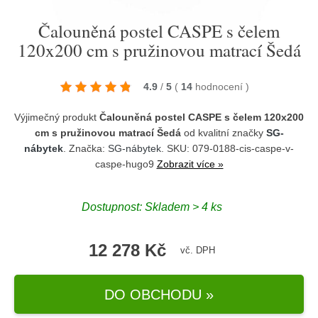
Čalouněná postel CASPE s čelem
120x200 cm s pružinovou matrací Šedá
4.9
/
5
(
14
hodnocení
)
Výjimečný produkt
Čalouněná postel CASPE s čelem 120x200
cm s pružinovou matrací Šedá
od kvalitní značky
SG-
nábytek
. Značka:
SG-nábytek
. SKU: 079-0188-cis-caspe-v-
caspe-hugo9
Zobrazit více »
Dostupnost:
Skladem > 4 ks
12 278 Kč
vč. DPH
DO OBCHODU »