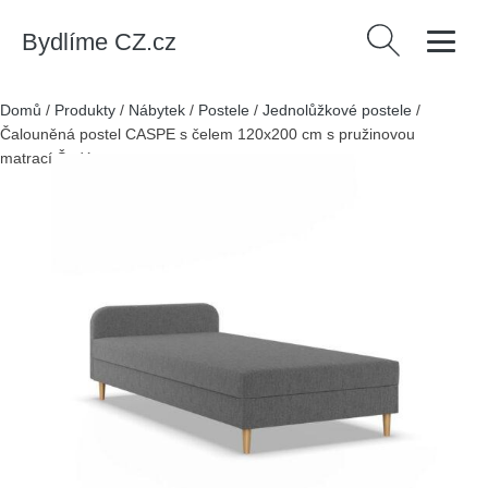
Bydlíme CZ.cz
Vyhledávání
Domů
/
Produkty
/
Nábytek
/
Postele
/
Jednolůžkové postele
/
Čalouněná postel CASPE s čelem 120x200 cm s pružinovou
matrací Šedá