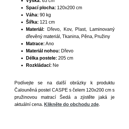
Výška:
63 cm
Spací plocha:
120x200 cm
Váha:
90 kg
Šířka:
121 cm
Materiál:
Dřevo, Kov, Plast, Laminovaný
dřevěný materiál, Tkanina, Pěna, Pružiny
Matrace:
Ano
Materiál nohou:
Dřevo
Délka postele:
205 cm
Rozkládací:
Ne
Podívejte se na další obrázky k produktu
Čalouněná postel CASPE s čelem 120x200 cm s
pružinovou matrací Šedá a zjistěte jaká je
aktuální cena.
Klikněte do obchodu zde
.