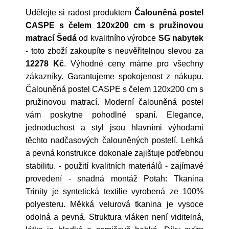
Udělejte si radost produktem
Čalouněná postel
CASPE s čelem 120x200 cm s pružinovou
matrací Šedá
od kvalitního výrobce
SG nabytek
- toto zboží zakoupíte s neuvěřitelnou slevou za
12278 Kč
. Výhodné ceny máme pro všechny
zákazníky. Garantujeme spokojenost z nákupu.
Čalouněná postel CASPE s čelem 120x200 cm s
pružinovou matrací. Moderní čalouněná postel
vám poskytne pohodlné spaní. Elegance,
jednoduchost a styl jsou hlavními výhodami
těchto nadčasových čalouněných postelí. Lehká
a pevná konstrukce dokonale zajištuje potřebnou
stabilitu. - použití kvalitních materiálů - zajímavé
provedení - snadná montáž Potah: Tkanina
Trinity je syntetická textilie vyrobená ze 100%
polyesteru. Měkká velurová tkanina je vysoce
odolná a pevná. Struktura vláken není viditelná,