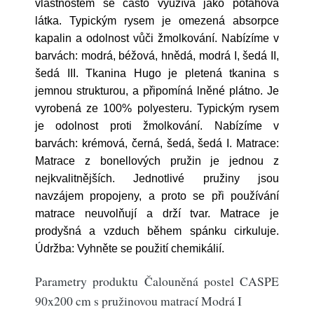
vlastnostem se často využívá jako potahová
látka. Typickým rysem je omezená absorpce
kapalin a odolnost vůči žmolkování. Nabízíme v
barvách: modrá, béžová, hnědá, modrá I, šedá II,
šedá III. Tkanina Hugo je pletená tkanina s
jemnou strukturou, a připomíná lněné plátno. Je
vyrobená ze 100% polyesteru. Typickým rysem
je odolnost proti žmolkování. Nabízíme v
barvách: krémová, černá, šedá, šedá I. Matrace:
Matrace z bonellových pružin je jednou z
nejkvalitnějších. Jednotlivé pružiny jsou
navzájem propojeny, a proto se při používání
matrace neuvolňují a drží tvar. Matrace je
prodyšná a vzduch během spánku cirkuluje.
Údržba: Vyhněte se použití chemikálií.
Parametry produktu Čalouněná postel CASPE
90x200 cm s pružinovou matrací Modrá I