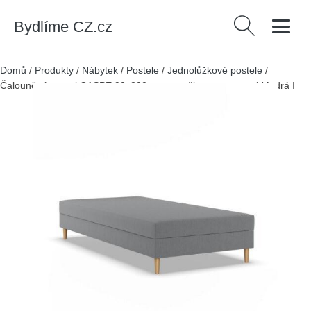
Bydlíme CZ.cz
Vyhledávání
Domů
/
Produkty
/
Nábytek
/
Postele
/
Jednolůžkové postele
/
Čalouněná postel CASPE 90x200 cm s pružinovou matrací Modrá I