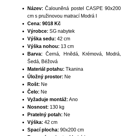
Název:
Čalouněná postel CASPE 90x200
cm s pružinovou matrací Modrá I
Cena:
9018 Kč
Výrobce:
SG nabytek
Výška sedu:
42 cm
Výška nohou:
13 cm
Barva:
Černá, Hnědá, Krémová, Modrá,
Šedá, Béžová
Materiál potahu:
Tkanina
Úložný prostor:
Ne
Rošt:
Ne
Čelo:
Ne
Vyžaduje montáž:
Ano
Nosnost:
130 kg
Pratelný potah:
Ne
Výška:
42 cm
Spací plocha:
90x200 cm