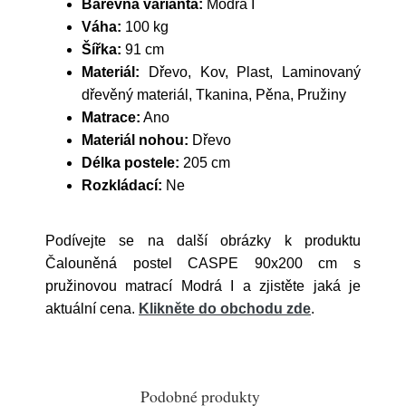
Barevná varianta:
Modrá I
Váha:
100 kg
Šířka:
91 cm
Materiál:
Dřevo, Kov, Plast, Laminovaný
dřevěný materiál, Tkanina, Pěna, Pružiny
Matrace:
Ano
Materiál nohou:
Dřevo
Délka postele:
205 cm
Rozkládací:
Ne
Podívejte se na další obrázky k produktu
Čalouněná postel CASPE 90x200 cm s
pružinovou matrací Modrá I a zjistěte jaká je
aktuální cena.
Klikněte do obchodu zde
.
Podobné produkty