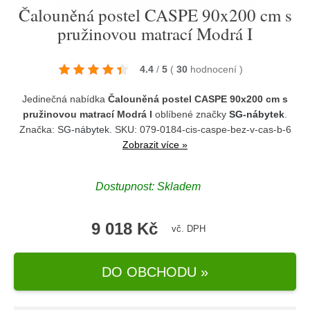
Čalouněná postel CASPE 90x200 cm s
pružinovou matrací Modrá I
4.4
/
5
(
30
hodnocení
)
Jedinečná nabídka
Čalouněná postel CASPE 90x200 cm s
pružinovou matrací Modrá I
oblíbené značky
SG-nábytek
.
Značka:
SG-nábytek
. SKU: 079-0184-cis-caspe-bez-v-cas-b-6
Zobrazit více »
Dostupnost:
Skladem
9 018 Kč
vč. DPH
DO OBCHODU »