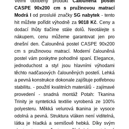
Velmi oblíbený produkt
Čalouněná postel
CASPE 90x200 cm s pružinovou matrací
Modrá I
od proslulé značky
SG nabytek
- tento
hit můžete pořídit výhodně za
9018 Kč
. Ceny a
dodací lhůty tlačíme stále dolů. Neotálejte s
nákupem, cenu můžeme garantovat jen pro
dnešní den. Čalouněná postel CASPE 90x200
cm s pružinovou matrací. Moderní čalouněná
postel vám poskytne pohodlné spaní. Elegance,
jednoduchost a styl jsou hlavními výhodami
těchto nadčasových čalouněných postelí. Lehká
a pevná konstrukce dokonale zajištuje potřebnou
stabilitu. - použití kvalitních materiálů - zajímavé
provedení - snadná montáž Potah: Tkanina
Trinity je syntetická textilie vyrobená ze 100%
polyesteru. Měkká velurová tkanina je vysoce
odolná a pevná. Struktura vláken není viditelná,
látka je hladká a semišově hebká. Díky svým