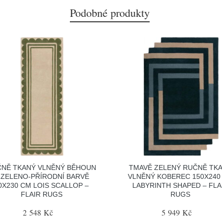
Podobné produkty
NĚ TKANÝ VLNĚNÝ BĚHOUN
TMAVĚ ZELENÝ RUČNĚ TK
 ZELENO-PŘÍRODNÍ BARVĚ
VLNĚNÝ KOBEREC 150X240
0X230 CM LOIS SCALLOP –
LABYRINTH SHAPED – FLA
FLAIR RUGS
RUGS
2 548 Kč
5 949 Kč