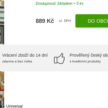
Dostupnost:
Skladem > 5 ks
889 Kč
DO OBC
vč. DPH
Vrácení zboží do 14 dní
Prověřený český o
zdarma a bez rizika
s kvalitními produkty
a – Universal