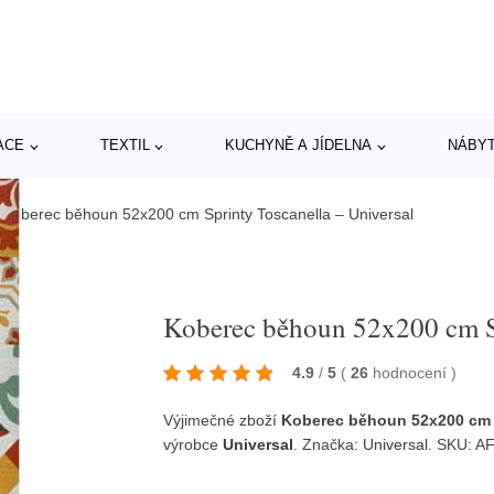
ACE
TEXTIL
KUCHYNĚ A JÍDELNA
NÁBY
/
Koberec běhoun 52x200 cm Sprinty Toscanella – Universal
Koberec běhoun 52x200 cm Sp
4.9
/
5
(
26
hodnocení
)
Výjimečné zboží
Koberec běhoun 52x200 cm S
výrobce
Universal
. Značka:
Universal
. SKU: 