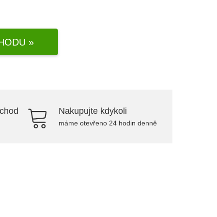
HODU »
bchod
Nakupujte kdykoli
máme otevřeno 24 hodin denně