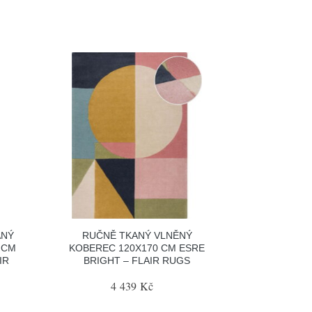
ANÝ
RUČNĚ TKANÝ VLNĚNÝ
 CM
KOBEREC 120X170 CM ESRE
IR
BRIGHT – FLAIR RUGS
4 439 Kč