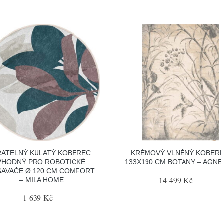
RATELNÝ KULATÝ KOBEREC
KRÉMOVÝ VLNĚNÝ KOBER
VHODNÝ PRO ROBOTICKÉ
133X190 CM BOTANY – AGN
SAVAČE Ø 120 CM COMFORT
14 499 Kč
– MILA HOME
1 639 Kč