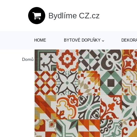
Bydlíme CZ.cz
HOME
BYTOVÉ DOPLŇKY
DEKOR
Domů
/
Produkty
/
> Textil > Koberce a rohožky > Koberce