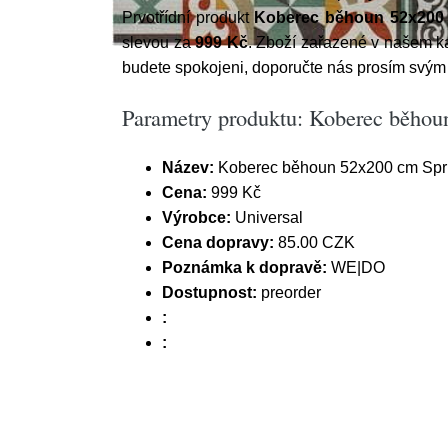
Prvotřídní produkt
Koberec běhoun 52x200 c
slevou za
999 Kč
. Zboží zařazené v našem k
budete spokojeni, doporučte nás prosím svý
Parametry produktu: Koberec běhoun
Název:
Koberec běhoun 52x200 cm Sprin
Cena:
999 Kč
Výrobce:
Universal
Cena dopravy:
85.00 CZK
Poznámka k dopravě:
WE|DO
Dostupnost:
preorder
:
: