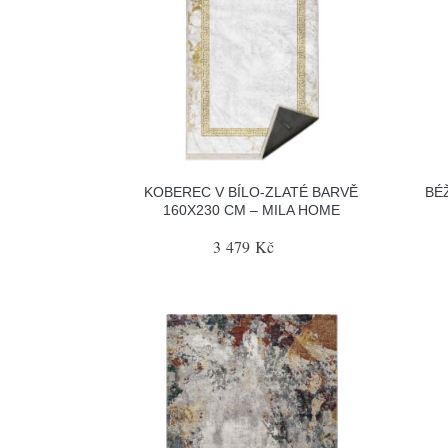
KOBEREC V BÍLO-ZLATÉ BARVĚ
BÉ
160X230 CM – MILA HOME
3 479 Kč