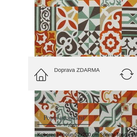
Doprava ZDARMA
Popis produktu
Koberec běhoun 52x200 cm Sprinty Toscanell