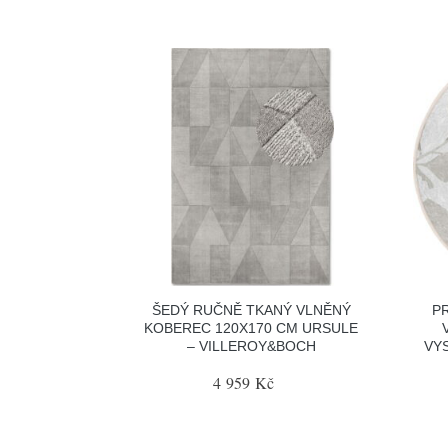
ŠEDÝ RUČNĚ TKANÝ VLNĚNÝ
P
KOBEREC 120X170 CM URSULE
– VILLEROY&BOCH
VY
4 959 Kč