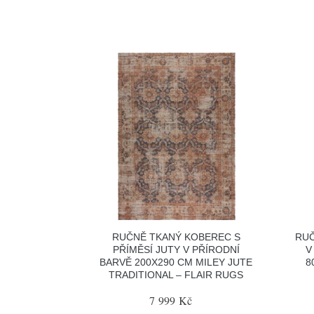
RUČNĚ TKANÝ KOBEREC S
RUČ
PŘÍMĚSÍ JUTY V PŘÍRODNÍ
V
BARVĚ 200X290 CM MILEY JUTE
8
TRADITIONAL – FLAIR RUGS
7 999 Kč