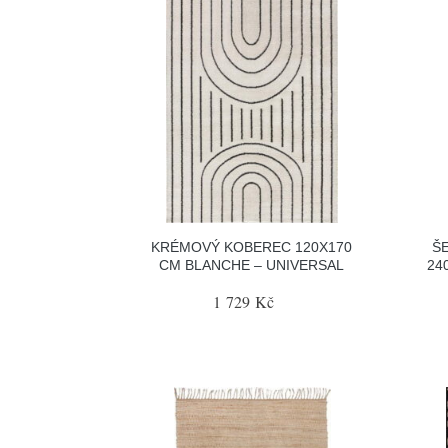
KRÉMOVÝ KOBEREC 120X170
Š
CM BLANCHE – UNIVERSAL
24
1 729 Kč