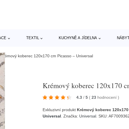
ACE
TEXTIL
KUCHYNĚ A JÍDELNA
NÁBY
/
Krémový koberec 120x170 cm Picasso – Universal
Krémový koberec 120x170 cm
4.3
/
5
(
23
hodnocení
)
Exkluzivní produkt
Krémový koberec 120x170 
Universal
. Značka:
Universal
. SKU: AF70093