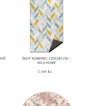
RVĚ
ŠEDÝ KOBEREC 120X180 CM –
E
MILA HOME
2 169 Kč