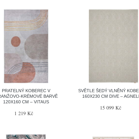
PRATELNÝ KOBEREC V
SVĚTLE ŠEDÝ VLNĚNÝ KOB
RANŽOVO-KRÉMOVÉ BARVĚ
160X230 CM DIVE – AGNEL
120X160 CM – VITAUS
15 099 Kč
1 219 Kč