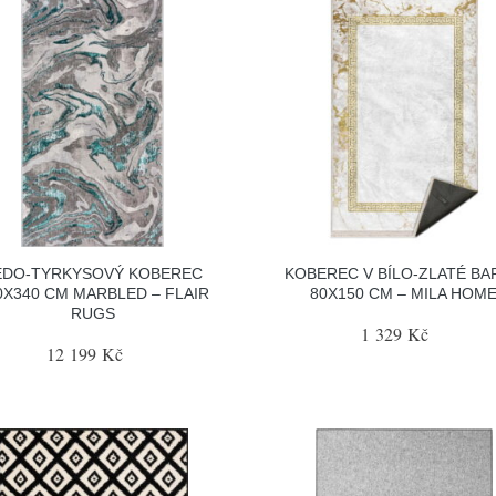
EDO-TYRKYSOVÝ KOBEREC
KOBEREC V BÍLO-ZLATÉ BA
0X340 CM MARBLED – FLAIR
80X150 CM – MILA HOM
RUGS
1 329 Kč
12 199 Kč