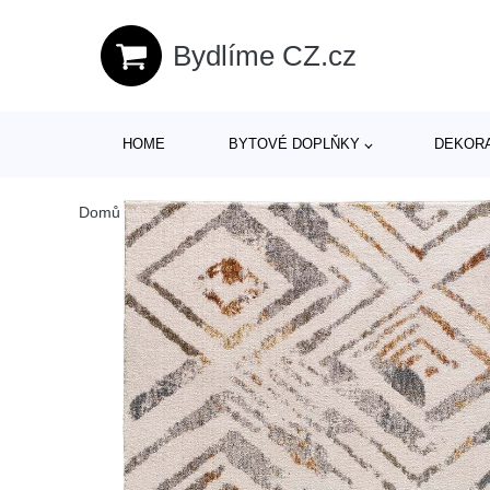
Bydlíme CZ.cz
HOME
BYTOVÉ DOPLŇKY
DEKOR
Domů
/
Produkty
/
> Textil > Koberce a rohožky > Koberce