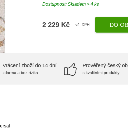
Dostupnost:
Skladem > 4 ks
2 229 Kč
DO OB
vč. DPH
Vrácení zboží do 14 dní
Prověřený český o
zdarma a bez rizika
s kvalitními produkty
ersal