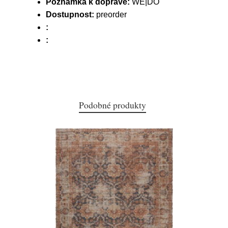
Poznámka k dopravě:
WE|DO
Dostupnost:
preorder
:
:
Podobné produkty