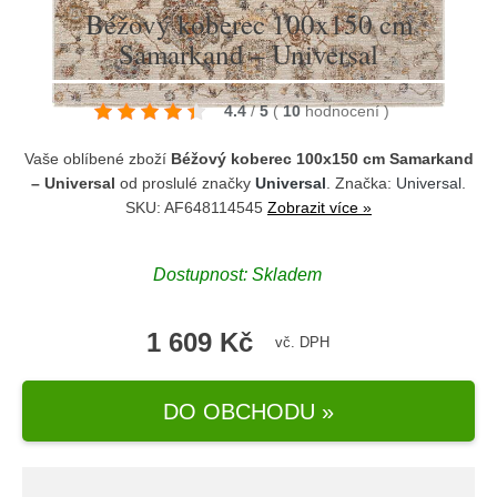
Béžový koberec 100x150 cm
Samarkand – Universal
4.4
/
5
(
10
hodnocení
)
Vaše oblíbené zboží
Béžový koberec 100x150 cm Samarkand
– Universal
od proslulé značky
Universal
. Značka:
Universal
.
SKU: AF648114545
Zobrazit více »
Dostupnost:
Skladem
1 609 Kč
vč. DPH
DO OBCHODU »