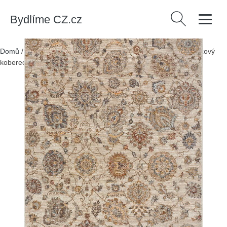
Bydlíme CZ.cz
Vyhledávání
Domů
/
Produkty
/
> Textil > Koberce a rohožky > Koberce
/
Béžový
koberec 100x150 cm Samarkand – Universal