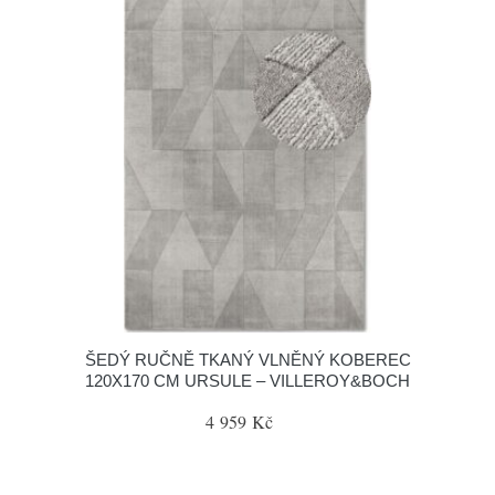
ŠEDÝ RUČNĚ TKANÝ VLNĚNÝ KOBEREC
120X170 CM URSULE – VILLEROY&BOCH
4 959 Kč