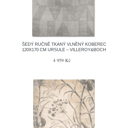
ŠEDÝ RUČNĚ TKANÝ VLNĚNÝ KOBEREC
120X170 CM URSULE – VILLEROY&BOCH
4 959 Kč