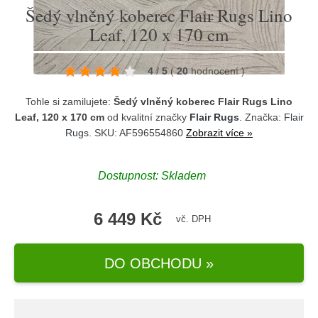
Šedý vlněný koberec Flair Rugs Lino
Leaf, 120 x 170 cm
4
/
5
(
20
hodnocení
)
Tohle si zamilujete:
Šedý vlněný koberec Flair Rugs Lino
Leaf, 120 x 170 cm
od kvalitní značky
Flair Rugs
. Značka:
Flair
Rugs
. SKU: AF596554860
Zobrazit více »
Dostupnost:
Skladem
6 449 Kč
vč. DPH
DO OBCHODU »