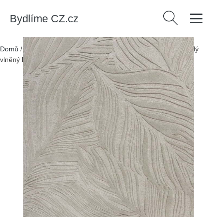
Bydlíme CZ.cz
Vyhledávání
Domů
/
Produkty
/
> Textil > Koberce a rohožky > Koberce
/
Šedý
vlněný koberec Flair Rugs Lino Leaf, 120 x 170 cm