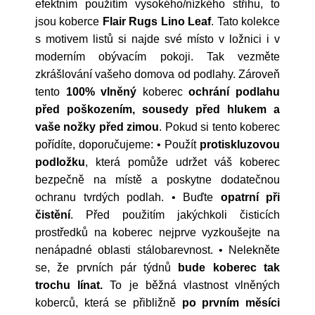
efektním použitím vysokého/nízkého střihu, to
jsou koberce
Flair Rugs Lino Leaf
. Tato kolekce
s motivem listů si najde své místo v ložnici i v
moderním obývacím pokoji. Tak vezměte
zkrášlování vašeho domova od podlahy. Zároveň
tento
100% vlněný
koberec
ochrání podlahu
před poškozením, sousedy před hlukem a
vaše nožky před zimou
. Pokud si tento koberec
pořídíte, doporučujeme: • Použít
protiskluzovou
podložku
, která pomůže udržet váš koberec
bezpečně na místě a poskytne dodatečnou
ochranu tvrdých podlah. • Buďte
opatrní při
čistění
. Před použitím jakýchkoli čisticích
prostředků na koberec nejprve vyzkoušejte na
nenápadné oblasti stálobarevnost. • Nelekněte
se, že prvních pár týdnů
bude koberec tak
trochu línat.
To je běžná vlastnost vlněných
koberců, která se přibližně
po prvním měsíci