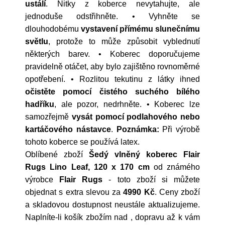
ustálí
. Nitky z koberce nevytahujte, ale
jednoduše odstřihněte. • Vyhněte se
dlouhodobému
vystavení přímému slunečnímu
světlu
, protože to může způsobit vyblednutí
některých barev. • Koberec doporučujeme
pravidelně otáčet, aby bylo zajištěno rovnoměrné
opotřebení. • Rozlitou tekutinu z látky ihned
očistěte pomocí čistého suchého bílého
hadříku
, ale pozor, nedrhněte. • Koberec lze
samozřejmě
vysát pomocí podlahového nebo
kartáčového nástavce
.
Poznámka:
Při výrobě
tohoto koberce se používá latex.
Oblíbené zboží
Šedý vlněný koberec Flair
Rugs Lino Leaf, 120 x 170 cm
od známého
výrobce
Flair Rugs
- toto zboží si můžete
objednat s extra slevou za
4990 Kč
. Ceny zboží
a skladovou dostupnost neustále aktualizujeme.
Naplníte-li košík zbožím nad , dopravu až k vám