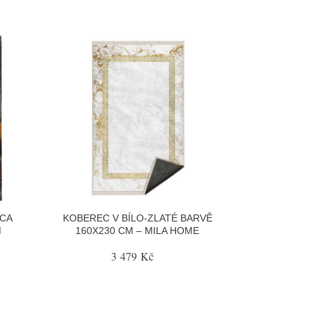
NCA
KOBEREC V BÍLO-ZLATÉ BARVĚ
M
160X230 CM – MILA HOME
3 479 Kč