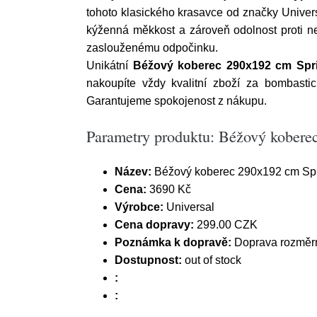
tohoto klasického krasavce od značky Univer
kýženná měkkost a zároveň odolnost proti neč
zaslouženému odpočinku.
Unikátní
Béžový koberec 290x192 cm Spri
nakoupíte vždy kvalitní zboží za bombas
Garantujeme spokojenost z nákupu.
Parametry produktu: Béžový koberec
Název:
Béžový koberec 290x192 cm Spri
Cena:
3690 Kč
Výrobce:
Universal
Cena dopravy:
299.00 CZK
Poznámka k dopravě:
Doprava rozměrn
Dostupnost:
out of stock
:
: