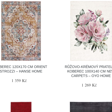
BEREC 120X170 CM ORIENT
RŮŽOVO-KRÉMOVÝ PRATE
STROZZI – HANSE HOME
KOBEREC 100X140 CM N
CARPETS – OYO HOME
1 359 Kč
1 269 Kč