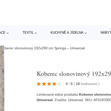
ACE
TEXTIL
KUCHYNĚ A JÍDELNA
NÁBY
/
Koberec slonovinový 192x290 cm Springs – Universal
Koberec slonovinový 192x290
4
/
5
(
18
hodnocení
)
Limitovaná edice produktu
Koberec slonovino
Universal
. Značka:
Universal
. SKU: AF618390