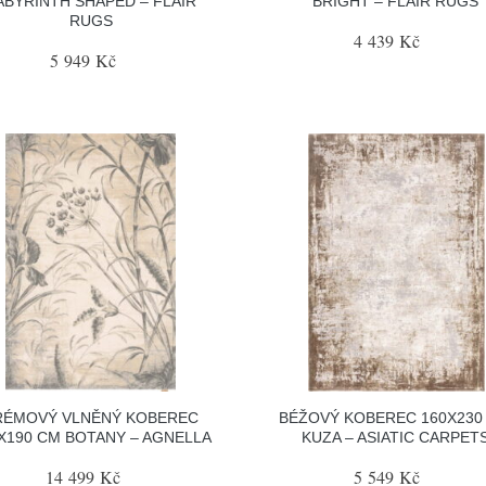
ABYRINTH SHAPED – FLAIR
BRIGHT – FLAIR RUGS
RUGS
4 439 Kč
5 949 Kč
RÉMOVÝ VLNĚNÝ KOBEREC
BÉŽOVÝ KOBEREC 160X230
X190 CM BOTANY – AGNELLA
KUZA – ASIATIC CARPET
14 499 Kč
5 549 Kč