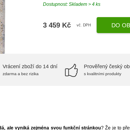
Dostupnost:
Skladem > 4 ks
3 459 Kč
DO OB
vč. DPH
Vrácení zboží do 14 dní
Prověřený český o
zdarma a bez rizika
s kvalitními produkty
dá, ale vyniká zejména svou funkční stránkou
? Že je to př