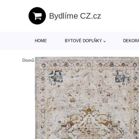
Bydlíme CZ.cz
HOME
BYTOVÉ DOPLŇKY
DEKOR
Domů
/
Produkty
/
> Textil > Koberce a rohožky > Koberce