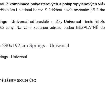
sal. Z
kombinace polyesterových a polypropylenových vlá
istotám i blednutí barev. S údržbou navíc neztratíte příliš 
ngs - Universal
od proslulé značky
Universal
- tento hit z
tické ceny. Na vámi zadanou adresu budou BEZPLATNĚ do
 290x192 cm Springs - Universal
ngs - Universal
é zásilky (pouze ČR)