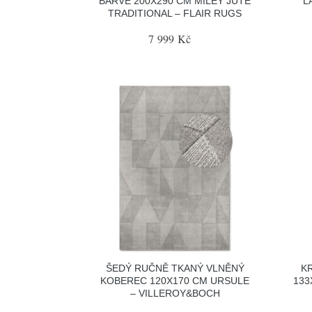
BARVĚ 200X290 CM MILEY JUTE
L
TRADITIONAL – FLAIR RUGS
7 999 Kč
ŠEDÝ RUČNĚ TKANÝ VLNĚNÝ
K
KOBEREC 120X170 CM URSULE
133
– VILLEROY&BOCH