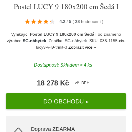
Postel LUCY 9 180x200 cm Šedá I
4.2
/
5
(
28
hodnocení
)
Vynikající
Postel LUCY 9 180x200 cm Šedá I
od známého
výrobce
SG-nábytek
. Značka:
SG-nábytek
. SKU: 035-1155-cis-
lucy9-v-l9-trinit-3
Zobrazit více »
Dostupnost:
Skladem > 4 ks
18 278 Kč
vč. DPH
DO OBCHODU »
Doprava ZDARMA