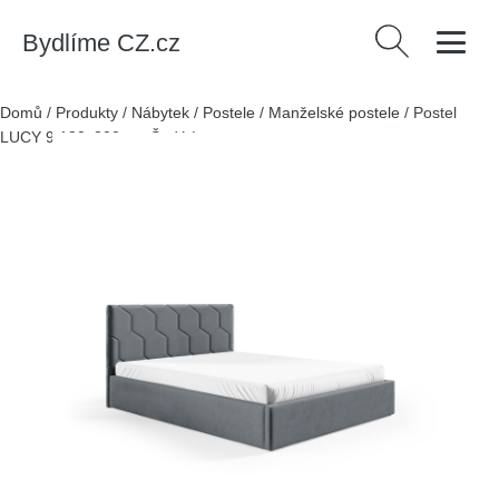
Bydlíme CZ.cz
Vyhledávání
Domů
/
Produkty
/
Nábytek
/
Postele
/
Manželské postele
/
Postel
LUCY 9 180x200 cm Šedá I