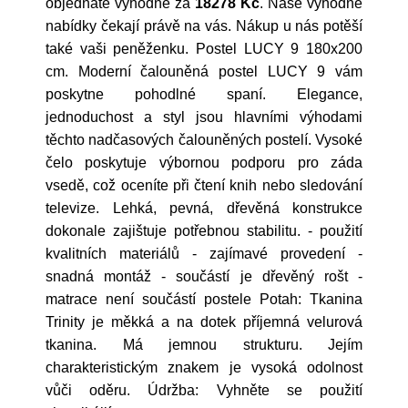
objednáte výhodně za
18278 Kč
. Naše výhodné
nabídky čekají právě na vás. Nákup u nás potěší
také vaši peněženku. Postel LUCY 9 180x200
cm. Moderní čalouněná postel LUCY 9 vám
poskytne pohodlné spaní. Elegance,
jednoduchost a styl jsou hlavními výhodami
těchto nadčasových čalouněných postelí. Vysoké
čelo poskytuje výbornou podporu pro záda
vsedě, což oceníte při čtení knih nebo sledování
televize. Lehká, pevná, dřevěná konstrukce
dokonale zajištuje potřebnou stabilitu. - použití
kvalitních materiálů - zajímavé provedení -
snadná montáž - součástí je dřevěný rošt -
matrace není součástí postele Potah: Tkanina
Trinity je měkká a na dotek příjemná velurová
tkanina. Má jemnou strukturu. Jejím
charakteristickým znakem je vysoká odolnost
vůči oděru. Údržba: Vyhněte se použití