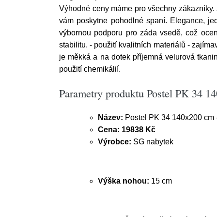
Výhodné ceny máme pro všechny zákazníky. Z
vám poskytne pohodlné spaní. Elegance, jed
výbornou podporu pro záda vsedě, což ocenít
stabilitu. - použití kvalitních materiálů - zaj
je měkká a na dotek příjemná velurová tkani
použití chemikálií.
Parametry produktu Postel PK 34 1
Název:
Postel PK 34 140x200 cm -
Cena:
19838 Kč
Výrobce:
SG nabytek
Výška nohou:
15 cm