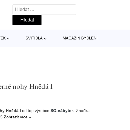
Vyhledávání
TEK
SVÍTIDLA
MAGAZÍN BYDLENÍ
erné nohy Hnědá I
ohy Hnědá I
od top výrobce
SG-nábytek
. Značka:
y05
Zobrazit více »