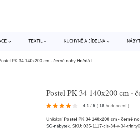
ACE
TEXTIL
KUCHYNĚ A JÍDELNA
NÁBY
Postel PK 34 140x200 cm - černé nohy Hnědá I
Postel PK 34 140x200 cm - č
4.1
/
5
(
16
hodnocení
)
Unikátní
Postel PK 34 140x200 cm - černé n
SG-nábytek
. SKU: 035-1117-cis-34-v-34-trinit