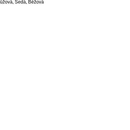
ůžová, Šedá, Béžová