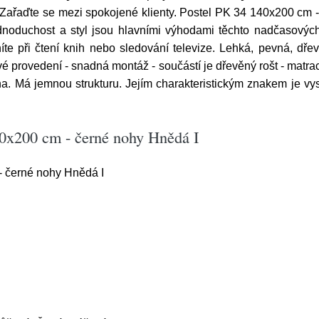
ařaďte se mezi spokojené klienty. Postel PK 34 140x200 cm -
noduchost a styl jsou hlavními výhodami těchto nadčasových
e při čtení knih nebo sledování televize. Lehká, pevná, dře
ímavé provedení - snadná montáž - součástí je dřevěný rošt - matr
na. Má jemnou strukturu. Jejím charakteristickým znakem je vy
40x200 cm - černé nohy Hnědá I
 černé nohy Hnědá I