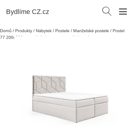
Bydlíme CZ.cz
Vyhledávání
Domů
/
Produkty
/
Nábytek
/
Postele
/
Manželské postele
/
Postel
77 200x200 cm s úložným prostorem Krémová