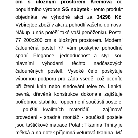
cm s úložným prostorem Krémová
od
populárního výrobce
SG nabytek
- tento produkt
objednáte ve výhodné akci za
34298 Kč
.
Vybírejtee zboží v akci z pohodlí vašeho domova.
Nákup u nás potěší také vaši peněženku. Postel
77 200x200 cm s úložným prostorem. Moderní
čalouněná postel 77 vám poskytne pohodlné
spaní. Elegance, jednoduchost a styl jsou
hlavními výhodami těchto nadčasových
čalouněných postelí. Vysoké čelo poskytuje
výbornou podporu pro záda vsedě, což oceníte
při čtení knih nebo sledování televize. Lehká,
pevná, dřevěná konstrukce dokonale zajištuje
potřebnou stabilitu. Topper není součástí postele.
- použití kvalitních materiálů - zajímavé
provedení - snadná montáž - součástí postele
jsou taštičkové matrace Potah: Tkanina Trinity je
měkká a na dotek příjemná velurová tkanina. Má