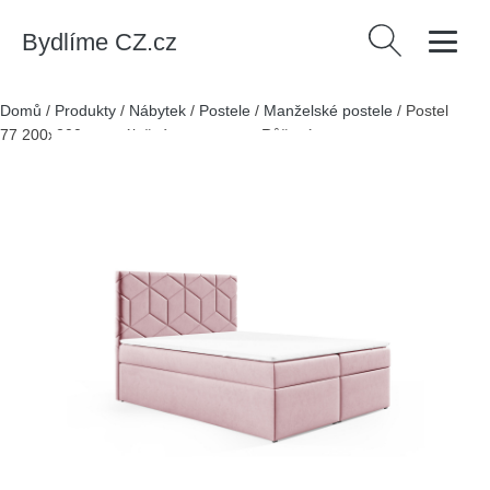
Bydlíme CZ.cz
Vyhledávání
Domů
/
Produkty
/
Nábytek
/
Postele
/
Manželské postele
/
Postel
77 200x200 cm s úložným prostorem Růžová