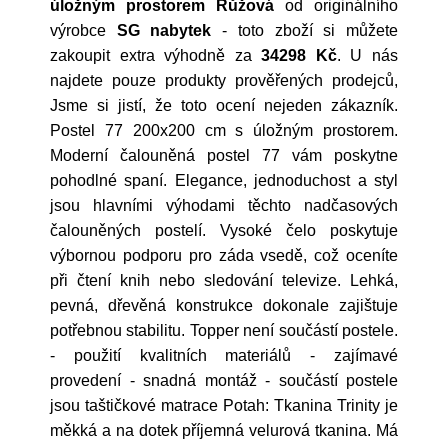
úložným prostorem Růžová
od originálního
výrobce
SG nabytek
- toto zboží si můžete
zakoupit extra výhodně za
34298 Kč
. U nás
najdete pouze produkty prověřených prodejců,
Jsme si jistí, že toto ocení nejeden zákazník.
Postel 77 200x200 cm s úložným prostorem.
Moderní čalouněná postel 77 vám poskytne
pohodlné spaní. Elegance, jednoduchost a styl
jsou hlavními výhodami těchto nadčasových
čalouněných postelí. Vysoké čelo poskytuje
výbornou podporu pro záda vsedě, což oceníte
při čtení knih nebo sledování televize. Lehká,
pevná, dřevěná konstrukce dokonale zajištuje
potřebnou stabilitu. Topper není součástí postele.
- použití kvalitních materiálů - zajímavé
provedení - snadná montáž - součástí postele
jsou taštičkové matrace Potah: Tkanina Trinity je
měkká a na dotek příjemná velurová tkanina. Má