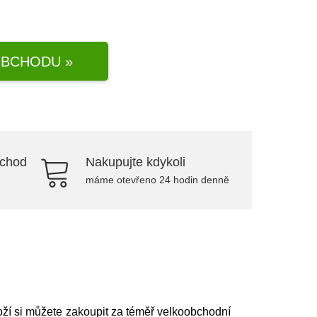
BCHODU »
bchod
Nakupujte kdykoli
máme otevřeno 24 hodin denně
boží si můžete zakoupit za téměř velkoobchodní