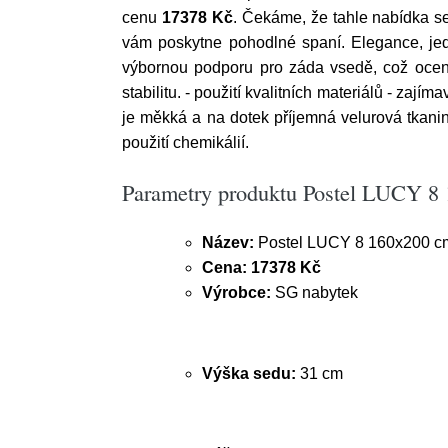
cenu
17378 Kč
. Čekáme, že tahle nabídka s
vám poskytne pohodlné spaní. Elegance, jed
výbornou podporu pro záda vsedě, což ocenít
stabilitu. - použití kvalitních materiálů - zaj
je měkká a na dotek příjemná velurová tkani
použití chemikálií.
Parametry produktu Postel LUCY 8
Název:
Postel LUCY 8 160x200 c
Cena:
17378 Kč
Výrobce:
SG nabytek
Výška sedu:
31 cm