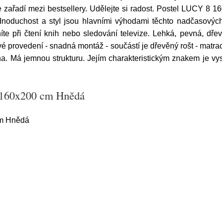
e zařadí mezi bestsellery. Udělejte si radost. Postel LUCY 8
noduchost a styl jsou hlavními výhodami těchto nadčasových
e při čtení knih nebo sledování televize. Lehká, pevná, dře
ímavé provedení - snadná montáž - součástí je dřevěný rošt - matr
na. Má jemnou strukturu. Jejím charakteristickým znakem je vy
 160x200 cm Hnědá
m Hnědá