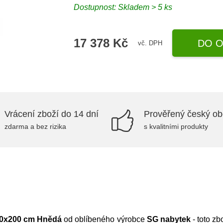
Dostupnost:
Skladem > 5 ks
17 378 Kč
DO O
vč. DPH
Vrácení zboží do 14 dní
Prověřený český o
zdarma a bez rizika
s kvalitními produkty
60x200 cm Hnědá
od oblíbeného výrobce
SG nabytek
- toto z