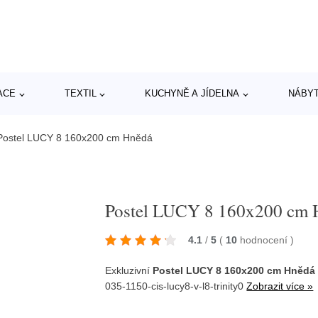
ACE
TEXTIL
KUCHYNĚ A JÍDELNA
NÁBY
Postel LUCY 8 160x200 cm Hnědá
Postel LUCY 8 160x200 cm 
4.1
/
5
(
10
hodnocení
)
Exkluzivní
Postel LUCY 8 160x200 cm Hnědá
035-1150-cis-lucy8-v-l8-trinity0
Zobrazit více »