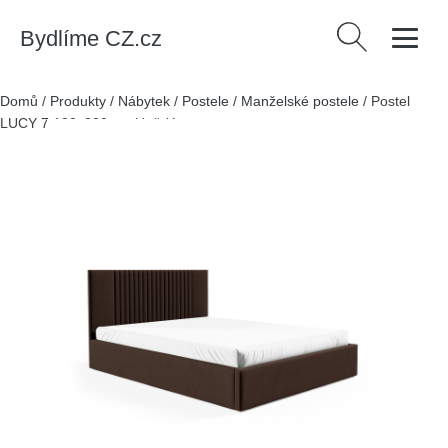
Bydlíme CZ.cz
Vyhledávání
Domů
/
Produkty
/
Nábytek
/
Postele
/
Manželské postele
/
Postel
LUCY 7 180x200 cm Hnědá