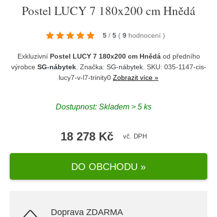
Postel LUCY 7 180x200 cm Hnědá
5
/
5
(
9
hodnocení
)
Exkluzivní
Postel LUCY 7 180x200 cm Hnědá
od předního
výrobce
SG-nábytek
. Značka:
SG-nábytek
. SKU: 035-1147-cis-
lucy7-v-l7-trinity0
Zobrazit více »
Dostupnost:
Skladem > 5 ks
18 278 Kč
vč. DPH
DO OBCHODU »
Doprava ZDARMA