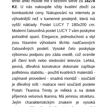
tento artikl musíte mít v sezónní slevě za
18278
Kč
. U nás nakoupíte vždy kvalitní zboží za
bombastické ceny. Nakupování na internetu je
výhodnější než v kamenné prodejně, která má
vyšší náklady. Postel LUCY 7 180x200 cm.
Moderní čalouněná postel LUCY 7 vám poskytne
pohodlné spaní. Elegance, jednoduchost a styl
jsou hlavními výhodami těchto nadčasových
čalouněných postelí. Vysoké čelo poskytuje
výbornou podporu pro záda vsedě, což oceníte
při čtení knih nebo sledování televize. Lehká,
pevná, dřevěná konstrukce dokonale zajištuje
potřebnou stabilitu. - použití kvalitních materiálů -
zajímavé provedení - snadná montáž - součástí
je dřevěný rošt - matrace není součástí postele
Potah: Tkanina Trinity je měkká a na dotek
příjemná velurová tkanina. Má jemnou strukturu.
Jejím charakteristickým znakem je vysoká