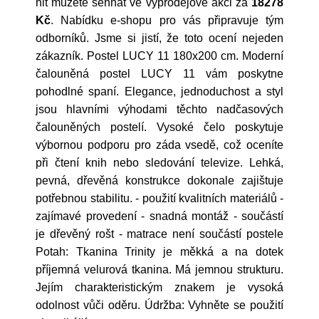
hit můžete sehnat ve výprodejové akci za
18278
Kč
. Nabídku e-shopu pro vás připravuje tým
odborníků. Jsme si jistí, že toto ocení nejeden
zákazník. Postel LUCY 11 180x200 cm. Moderní
čalouněná postel LUCY 11 vám poskytne
pohodlné spaní. Elegance, jednoduchost a styl
jsou hlavními výhodami těchto nadčasových
čalouněných postelí. Vysoké čelo poskytuje
výbornou podporu pro záda vsedě, což oceníte
při čtení knih nebo sledování televize. Lehká,
pevná, dřevěná konstrukce dokonale zajištuje
potřebnou stabilitu. - použití kvalitních materiálů -
zajímavé provedení - snadná montáž - součástí
je dřevěný rošt - matrace není součástí postele
Potah: Tkanina Trinity je měkká a na dotek
příjemná velurová tkanina. Má jemnou strukturu.
Jejím charakteristickým znakem je vysoká
odolnost vůči oděru. Údržba: Vyhněte se použití