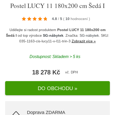
Postel LUCY 11 180x200 cm Šedá I
4.8
/
5
(
10
hodnocení
)
Udělejte si radost produktem
Postel LUCY 11 180x200 cm
Šedá I
od top výrobce
SG-nábytek
. Značka:
SG-nábytek
. SKU:
035-1163-cis-lucy11-v-l11-trin-3
Zobrazit více »
Dostupnost:
Skladem > 5 ks
18 278 Kč
vč. DPH
DO OBCHODU »
Doprava ZDARMA