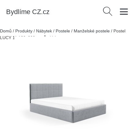
Bydlíme CZ.cz
Vyhledávání
Domů
/
Produkty
/
Nábytek
/
Postele
/
Manželské postele
/
Postel
LUCY 11 180x200 cm Šedá I