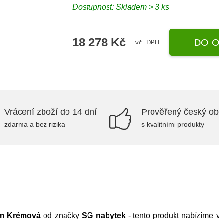
Dostupnost:
Skladem > 3 ks
18 278 Kč
DO O
vč. DPH
Vrácení zboží do 14 dní
Prověřený český o
zdarma a bez rizika
s kvalitními produkty
cm Krémová
od značky
SG nabytek
- tento produkt nabízíme 