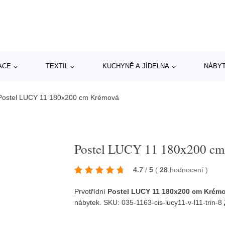
ACE
TEXTIL
KUCHYNĚ A JÍDELNA
NÁBY
Postel LUCY 11 180x200 cm Krémová
Postel LUCY 11 180x200 c
4.7
/
5
(
28
hodnocení
)
Prvotřídní
Postel LUCY 11 180x200 cm Krém
nábytek
. SKU: 035-1163-cis-lucy11-v-l11-trin-8