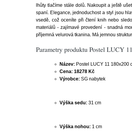
lhůty tlačíme stále dolů. Nakoupit a ještě u
spaní. Elegance, jednoduchost a styl jsou h
vsedě, což oceníte při čtení knih nebo sledov
materiálů - zajímavé provedení - snadná mon
příjemná velurová tkanina. Má jemnou struktur
Parametry produktu Postel LUCY 
Název:
Postel LUCY 11 180x200 
Cena:
18278 Kč
Výrobce:
SG nabytek
Výška sedu:
31 cm
Výška nohou:
1 cm