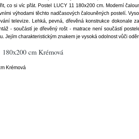
šetřit, co si víc přát. Postel LUCY 11 180x200 cm. Moderní č
lavními výhodami těchto nadčasových čalouněných postelí. Vys
ání televize. Lehká, pevná, dřevěná konstrukce dokonale zajiš
táž - součástí je dřevěný rošt - matrace není součástí postel
u. Jejím charakteristickým znakem je vysoká odolnost vůči oděr
11 180x200 cm Krémová
cm Krémová