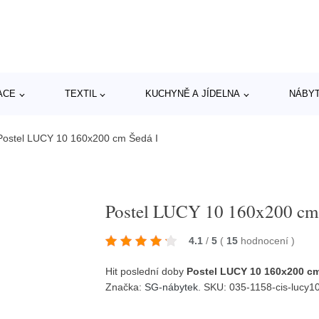
ACE
TEXTIL
KUCHYNĚ A JÍDELNA
NÁBY
Postel LUCY 10 160x200 cm Šedá I
Postel LUCY 10 160x200 cm 
4.1
/
5
(
15
hodnocení
)
Hit poslední doby
Postel LUCY 10 160x200 cm
Značka:
SG-nábytek
. SKU: 035-1158-cis-lucy10