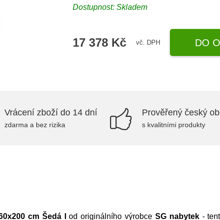
Dostupnost:
Skladem
17 378 Kč
DO O
vč. DPH
Vrácení zboží do 14 dní
Prověřený český o
zdarma a bez rizika
s kvalitními produkty
60x200 cm Šedá I
od originálního výrobce
SG nabytek
- ten