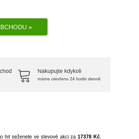
BCHODU »
bchod
Nakupujte kdykoli
máme otevřeno 24 hodin denně
to hit seženete ve slevové akci za
17378 Kč
.