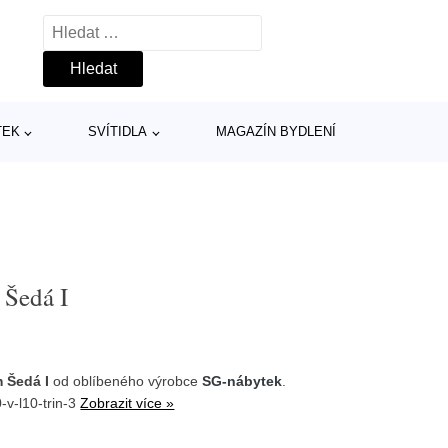
Vyhledávání
TEK
SVÍTIDLA
MAGAZÍN BYDLENÍ
Šedá I
 Šedá I
od oblíbeného výrobce
SG-nábytek
.
-v-l10-trin-3
Zobrazit více »