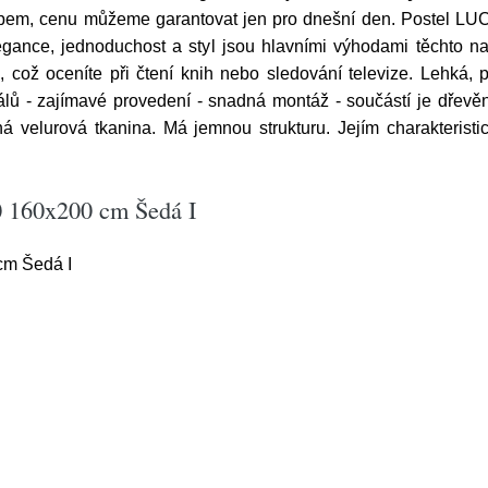
nákupem, cenu můžeme garantovat jen pro dnešní den. Postel L
ance, jednoduchost a styl jsou hlavními výhodami těchto na
což oceníte při čtení knih nebo sledování televize. Lehká, 
eriálů - zajímavé provedení - snadná montáž - součástí je dřevě
ná velurová tkanina. Má jemnou strukturu. Jejím charakterist
0 160x200 cm Šedá I
cm Šedá I