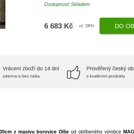
Dostupnost:
Skladem
6 683 Kč
DO OB
vč. DPH
Vrácení zboží do 14 dní
Prověřený český o
zdarma a bez rizika
s kvalitními produkty
00cm z masivu borovice Olše
od oblíbeného výrobce
MAG