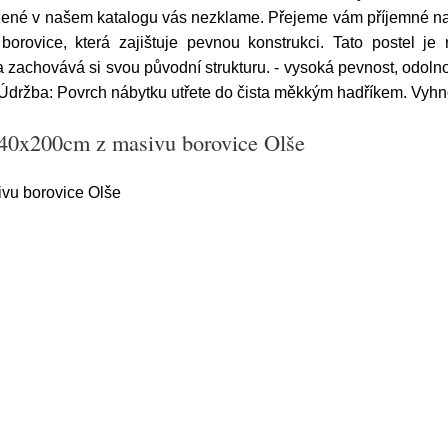
azené v našem katalogu vás nezklame. Přejeme vám příjemné 
borovice, která zajištuje pevnou konstrukci. Tato postel 
achovává si svou původní strukturu. - vysoká pevnost, odolnost 
ž Údržba: Povrch nábytku utřete do čista měkkým hadříkem. Vyhn
40x200cm z masivu borovice Olše
vu borovice Olše