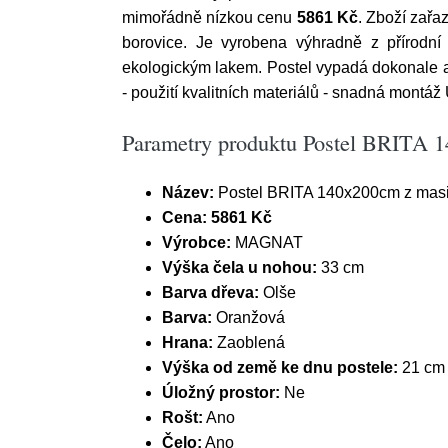
mimořádně nízkou cenu
5861 Kč
. Zboží zař
borovice. Je vyrobena výhradně z přírodní 
ekologickým lakem. Postel vypadá dokonale a z
- použití kvalitních materiálů - snadná montá
Parametry produktu Postel BRITA 1
Název:
Postel BRITA 140x200cm z masi
Cena:
5861 Kč
Výrobce:
MAGNAT
Výška čela u nohou:
33 cm
Barva dřeva:
Olše
Barva:
Oranžová
Hrana:
Zaoblená
Výška od země ke dnu postele:
21 cm
Úložný prostor:
Ne
Rošt:
Ano
Čelo:
Ano