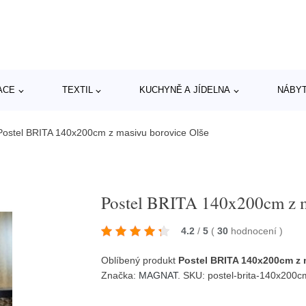
ACE
TEXTIL
KUCHYNĚ A JÍDELNA
NÁBY
Postel BRITA 140x200cm z masivu borovice Olše
Postel BRITA 140x200cm z m
4.2
/
5
(
30
hodnocení
)
Oblíbený produkt
Postel BRITA 140x200cm z 
Značka:
MAGNAT
. SKU: postel-brita-140x200