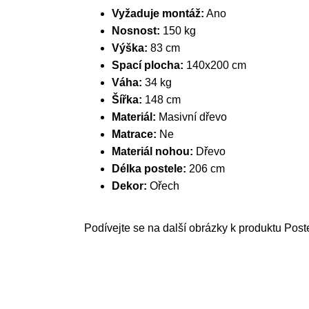
Vyžaduje montáž:
Ano
Nosnost:
150 kg
Výška:
83 cm
Spací plocha:
140x200 cm
Váha:
34 kg
Šířka:
148 cm
Materiál:
Masivní dřevo
Matrace:
Ne
Materiál nohou:
Dřevo
Délka postele:
206 cm
Dekor:
Ořech
Podívejte se na další obrázky k produktu Post