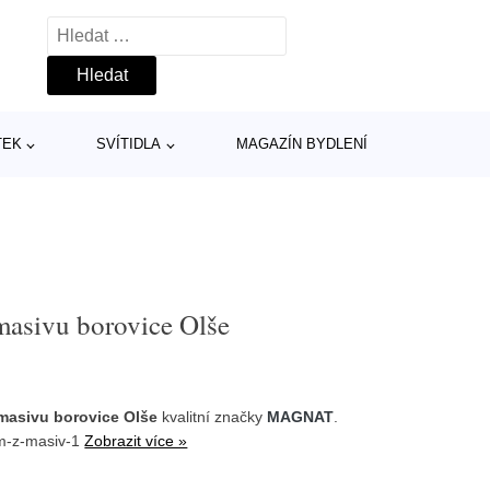
Vyhledávání
TEK
SVÍTIDLA
MAGAZÍN BYDLENÍ
asivu borovice Olše
masivu borovice Olše
kvalitní značky
MAGNAT
.
cm-z-masiv-1
Zobrazit více »