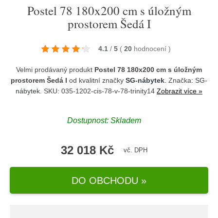
Postel 78 180x200 cm s úložným
prostorem Šedá I
4.1
/
5
(
20
hodnocení
)
Velmi prodávaný produkt
Postel 78 180x200 cm s úložným
prostorem Šedá I
od kvalitní značky
SG-nábytek
. Značka:
SG-
nábytek
. SKU: 035-1202-cis-78-v-78-trinity14
Zobrazit více »
Dostupnost:
Skladem
32 018 Kč
vč. DPH
DO OBCHODU »