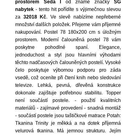
prostorem Šedá I
od známé značky
SG
nabytek
- tento hit pořídíte s výjimečnou slevou
za
32018 Kč
. Ve slevě nabízíme nepřeberné
množství dalších položek. Přejeme vám příjemné
nakupování. Postel 78 180x200 cm s úložným
prostorem. Moderní čalouněná postel 78 vám
poskytne pohodlné spaní. Elegance,
jednoduchost a styl jsou hlavními výhodami
těchto nadčasových čalouněných postelí. Vysoké
čelo poskytuje výbornou podporu pro záda
vsedě, což oceníte při čtení knih nebo sledování
televize. Lehká, pevná, dřevěná konstrukce
dokonale zajištuje potřebnou stabilitu. Topper
není součástí postele. - použití kvalitních
materiálů - zajímavé provedení - snadná montáž
- součástí postele jsou taštičkové matrace Potah:
Tkanina Trinity je měkká a na dotek příjemná
velurová tkanina. Má jemnou strukturu. Jejím