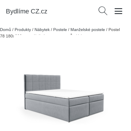
Bydlíme CZ.cz
Vyhledávání
Domů
/
Produkty
/
Nábytek
/
Postele
/
Manželské postele
/
Postel
78 180x200 cm s úložným prostorem Šedá I