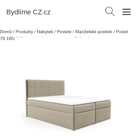
Bydlíme CZ.cz
Vyhledávání
Domů
/
Produkty
/
Nábytek
/
Postele
/
Manželské postele
/
Postel
78 180x200 cm s úložným prostorem Béžová