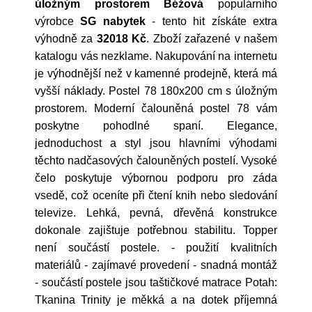
úložným prostorem Béžová
populárního
výrobce
SG nabytek
- tento hit získáte extra
výhodně za
32018 Kč
. Zboží zařazené v našem
katalogu vás nezklame. Nakupování na internetu
je výhodnější než v kamenné prodejně, která má
vyšší náklady. Postel 78 180x200 cm s úložným
prostorem. Moderní čalouněná postel 78 vám
poskytne pohodlné spaní. Elegance,
jednoduchost a styl jsou hlavními výhodami
těchto nadčasových čalouněných postelí. Vysoké
čelo poskytuje výbornou podporu pro záda
vsedě, což oceníte při čtení knih nebo sledování
televize. Lehká, pevná, dřevěná konstrukce
dokonale zajištuje potřebnou stabilitu. Topper
není součástí postele. - použití kvalitních
materiálů - zajímavé provedení - snadná montáž
- součástí postele jsou taštičkové matrace Potah:
Tkanina Trinity je měkká a na dotek příjemná