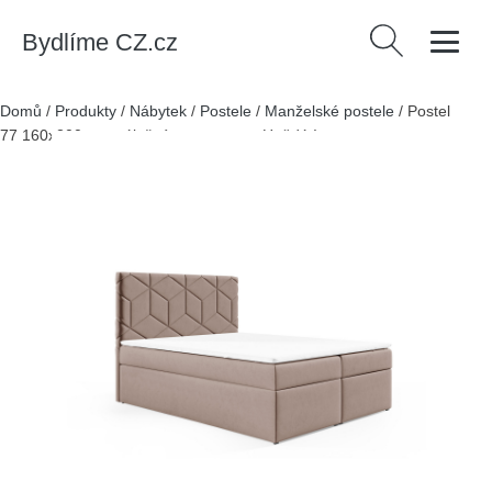
Bydlíme CZ.cz
Vyhledávání
Domů
/
Produkty
/
Nábytek
/
Postele
/
Manželské postele
/
Postel
77 160x200 cm s úložným prostorem Hnědá I