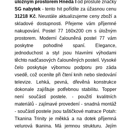
úložným prostorem Hnědá I
od proslulé značky
SG nabytek
- tento hit pořídíte za úžasnou cenu
31218 Kč
. Neustále aktualizujeme ceny zboží a
skladové dostupnosti. Přejeme vám příjemné
nakupování. Postel 77 160x200 cm s úložným
prostorem. Moderní čalouněná postel 77 vám
poskytne pohodlné spaní. Elegance,
jednoduchost a styl jsou hlavními výhodami
těchto nadčasových čalouněných postelí. Vysoké
čelo poskytuje výbornou podporu pro záda
vsedě, což oceníte při čtení knih nebo sledování
televize. Lehká, pevná, dřevěná konstrukce
dokonale zajištuje potřebnou stabilitu. Topper
není součástí postele. - použití kvalitních
materiálů - zajímavé provedení - snadná montáž
- součástí postele jsou taštičkové matrace Potah:
Tkanina Trinity je měkká a na dotek příjemná
velurová tkanina. Má jemnou strukturu. Jejím