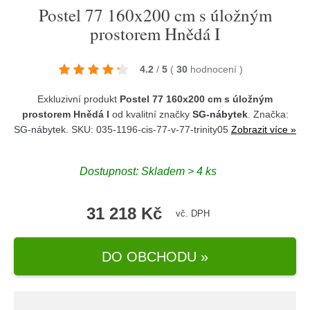
Postel 77 160x200 cm s úložným
prostorem Hnědá I
4.2
/
5
(
30
hodnocení
)
Exkluzivní produkt
Postel 77 160x200 cm s úložným
prostorem Hnědá I
od kvalitní značky
SG-nábytek
. Značka:
SG-nábytek
. SKU: 035-1196-cis-77-v-77-trinity05
Zobrazit více »
Dostupnost:
Skladem > 4 ks
31 218 Kč
vč. DPH
DO OBCHODU »