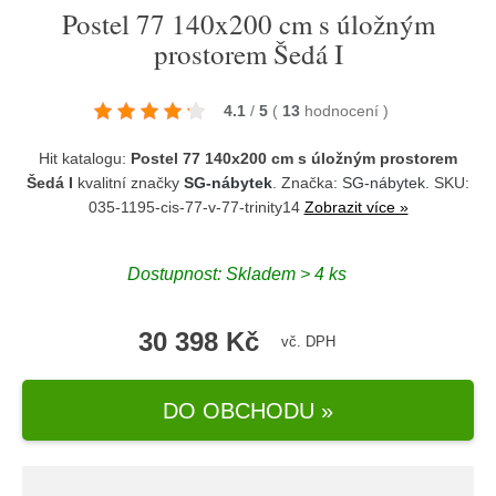
Postel 77 140x200 cm s úložným
prostorem Šedá I
4.1
/
5
(
13
hodnocení
)
Hit katalogu:
Postel 77 140x200 cm s úložným prostorem
Šedá I
kvalitní značky
SG-nábytek
. Značka:
SG-nábytek
. SKU:
035-1195-cis-77-v-77-trinity14
Zobrazit více »
Dostupnost:
Skladem > 4 ks
30 398 Kč
vč. DPH
DO OBCHODU »