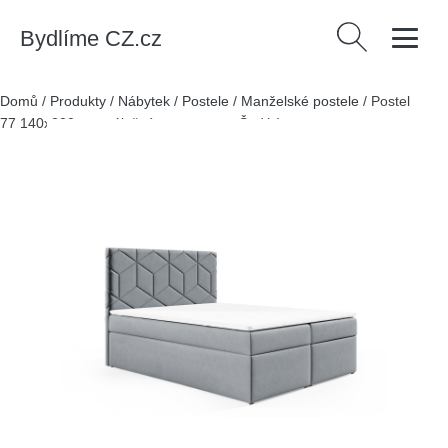
Bydlíme CZ.cz
Vyhledávání
Domů
/
Produkty
/
Nábytek
/
Postele
/
Manželské postele
/
Postel
77 140x200 cm s úložným prostorem Šedá I