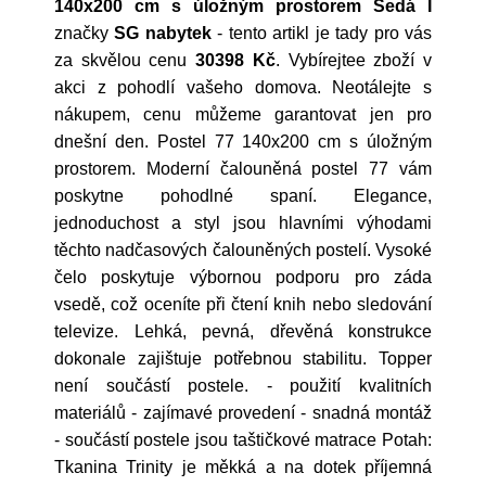
140x200 cm s úložným prostorem Šedá I
značky
SG nabytek
- tento artikl je tady pro vás
za skvělou cenu
30398 Kč
. Vybírejtee zboží v
akci z pohodlí vašeho domova. Neotálejte s
nákupem, cenu můžeme garantovat jen pro
dnešní den. Postel 77 140x200 cm s úložným
prostorem. Moderní čalouněná postel 77 vám
poskytne pohodlné spaní. Elegance,
jednoduchost a styl jsou hlavními výhodami
těchto nadčasových čalouněných postelí. Vysoké
čelo poskytuje výbornou podporu pro záda
vsedě, což oceníte při čtení knih nebo sledování
televize. Lehká, pevná, dřevěná konstrukce
dokonale zajištuje potřebnou stabilitu. Topper
není součástí postele. - použití kvalitních
materiálů - zajímavé provedení - snadná montáž
- součástí postele jsou taštičkové matrace Potah:
Tkanina Trinity je měkká a na dotek příjemná