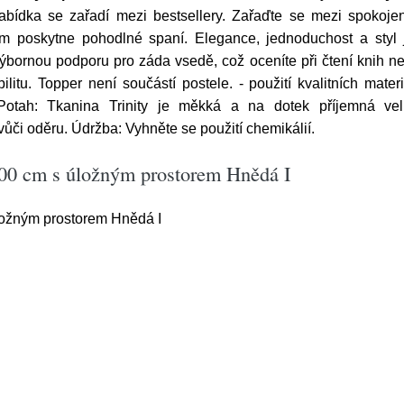
abídka se zařadí mezi bestsellery. Zařaďte se mezi spokoje
m poskytne pohodlné spaní. Elegance, jednoduchost a styl
ýbornou podporu pro záda vsedě, což oceníte při čtení knih n
ilitu. Topper není součástí postele. - použití kvalitních mat
 Potah: Tkanina Trinity je měkká a na dotek příjemná vel
vůči oděru. Údržba: Vyhněte se použití chemikálií.
200 cm s úložným prostorem Hnědá I
ložným prostorem Hnědá I