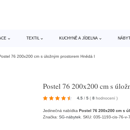
ACE
TEXTIL
KUCHYNĚ A JÍDELNA
NÁBY
Postel 76 200x200 cm s úložným prostorem Hnědá I
Postel 76 200x200 cm s úlož
4.5
/
5
(
8
hodnocení
)
Jedinečná nabídka
Postel 76 200x200 cm s ú
Značka:
SG-nábytek
. SKU: 035-1193-cis-76-v-7