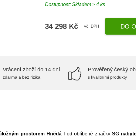
Dostupnost:
Skladem > 4 ks
34 298 Kč
DO O
vč. DPH
Vrácení zboží do 14 dní
Prověřený český o
zdarma a bez rizika
s kvalitními produkty
 úložným prostorem Hnědá I
od oblíbené značky
SG nabyt