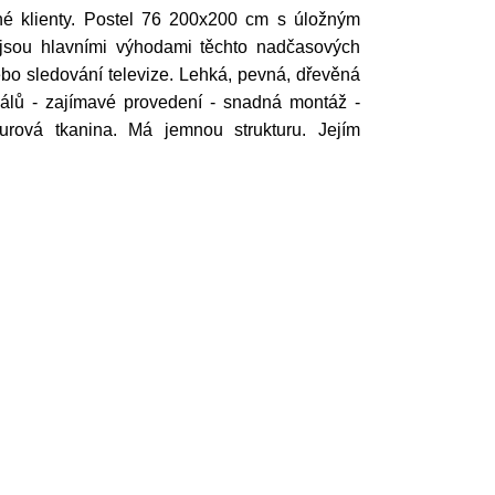
né klienty. Postel 76 200x200 cm s úložným
 jsou hlavními výhodami těchto nadčasových
ebo sledování televize. Lehká, pevná, dřevěná
eriálů - zajímavé provedení - snadná montáž -
urová tkanina. Má jemnou strukturu. Jejím