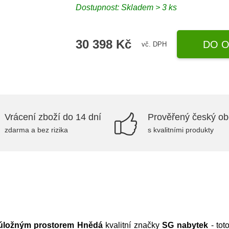
Dostupnost:
Skladem > 3 ks
30 398 Kč
DO O
vč. DPH
Vrácení zboží do 14 dní
Prověřený český o
zdarma a bez rizika
s kvalitními produkty
 úložným prostorem Hnědá
kvalitní značky
SG nabytek
- tot