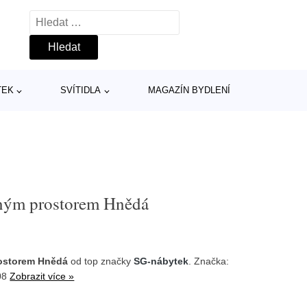
Vyhledávání
TEK
SVÍTIDLA
MAGAZÍN BYDLENÍ
žným prostorem Hnědá
rostorem Hnědá
od top značky
SG-nábytek
. Značka:
y08
Zobrazit více »