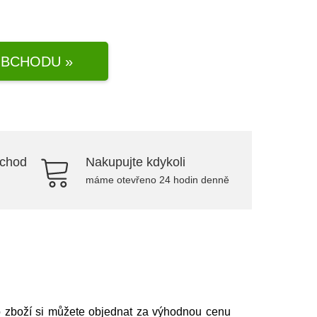
BCHODU »
bchod
Nakupujte kdykoli
máme otevřeno 24 hodin denně
o zboží si můžete objednat za výhodnou cenu