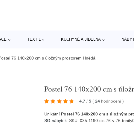
ACE
TEXTIL
KUCHYNĚ A JÍDELNA
NÁBY
Postel 76 140x200 cm s úložným prostorem Hnědá
Postel 76 140x200 cm s úlo
4.7
/
5
(
24
hodnocení
)
Unikátní
Postel 76 140x200 cm s úložným p
SG-nábytek
. SKU: 035-1190-cis-76-v-76-trinit