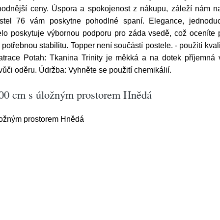
odnější ceny. Úspora a spokojenost z nákupu, záleží nám na
tel 76 vám poskytne pohodlné spaní. Elegance, jednoduc
o poskytuje výbornou podporu pro záda vsedě, což oceníte př
otřebnou stabilitu. Topper není součástí postele. - použití kva
atrace Potah: Tkanina Trinity je měkká a na dotek příjemná 
vůči oděru. Údržba: Vyhněte se použití chemikálií.
200 cm s úložným prostorem Hnědá
ložným prostorem Hnědá