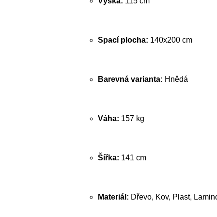
Výška:
115 cm
Spací plocha:
140x200 cm
Barevná varianta:
Hnědá
Váha:
157 kg
Šířka:
141 cm
Materiál:
Dřevo, Kov, Plast, Lamin