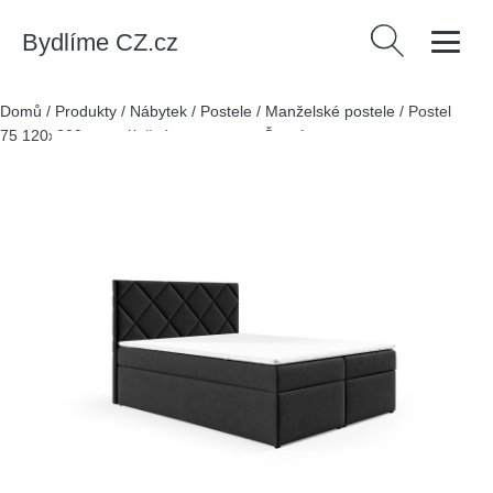
Bydlíme CZ.cz
Vyhledávání
Domů
/
Produkty
/
Nábytek
/
Postele
/
Manželské postele
/
Postel
75 120x200 cm s úložným prostorem Černá