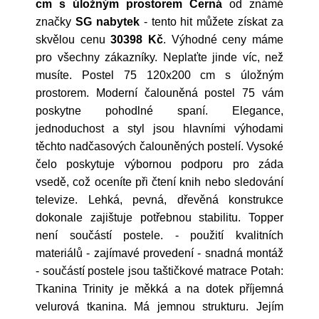
cm s úložným prostorem Černá
od známé
značky
SG nabytek
- tento hit můžete získat za
skvělou cenu
30398 Kč
. Výhodné ceny máme
pro všechny zákazníky. Neplaťte jinde víc, než
musíte. Postel 75 120x200 cm s úložným
prostorem. Moderní čalouněná postel 75 vám
poskytne pohodlné spaní. Elegance,
jednoduchost a styl jsou hlavními výhodami
těchto nadčasových čalouněných postelí. Vysoké
čelo poskytuje výbornou podporu pro záda
vsedě, což oceníte při čtení knih nebo sledování
televize. Lehká, pevná, dřevěná konstrukce
dokonale zajištuje potřebnou stabilitu. Topper
není součástí postele. - použití kvalitních
materiálů - zajímavé provedení - snadná montáž
- součástí postele jsou taštičkové matrace Potah:
Tkanina Trinity je měkká a na dotek příjemná
velurová tkanina. Má jemnou strukturu. Jejím