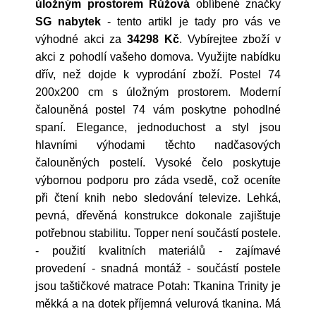
úložným prostorem Růžová
oblíbené značky
SG nabytek
- tento artikl je tady pro vás ve
výhodné akci za
34298 Kč
. Vybírejtee zboží v
akci z pohodlí vašeho domova. Využijte nabídku
dřív, než dojde k vyprodání zboží. Postel 74
200x200 cm s úložným prostorem. Moderní
čalouněná postel 74 vám poskytne pohodlné
spaní. Elegance, jednoduchost a styl jsou
hlavními výhodami těchto nadčasových
čalouněných postelí. Vysoké čelo poskytuje
výbornou podporu pro záda vsedě, což oceníte
při čtení knih nebo sledování televize. Lehká,
pevná, dřevěná konstrukce dokonale zajištuje
potřebnou stabilitu. Topper není součástí postele.
- použití kvalitních materiálů - zajímavé
provedení - snadná montáž - součástí postele
jsou taštičkové matrace Potah: Tkanina Trinity je
měkká a na dotek příjemná velurová tkanina. Má