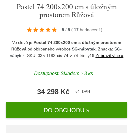
Postel 74 200x200 cm s úložným
prostorem Růžová
5
/
5
(
17
hodnocení
)
Ve slevě je
Postel 74 200x200 cm s úložným prostorem
Růžová
od oblíbeného výrobce
SG-nábytek
. Značka:
SG-
nábytek
. SKU: 035-1183-cis-74-v-74-trinity19
Zobrazit více »
Dostupnost:
Skladem > 3 ks
34 298 Kč
vč. DPH
DO OBCHODU »