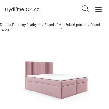
Bydlíme CZ.cz
Vyhledávání
Domů
/
Produkty
/
Nábytek
/
Postele
/
Manželské postele
/
Postel
74 200x200 cm s úložným prostorem Růžová